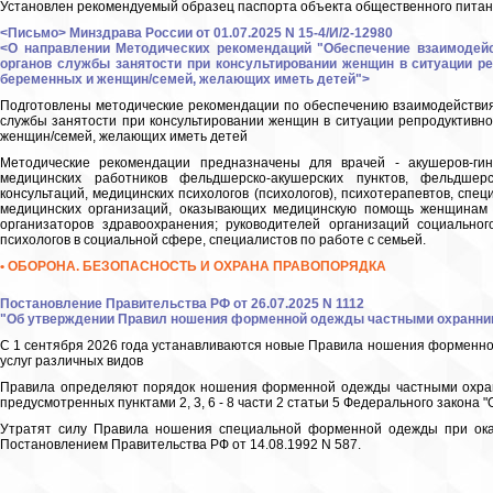
Установлен рекомендуемый образец паспорта объекта общественного питан
<Письмо> Минздрава России от 01.07.2025 N 15-4/И/2-12980
<О направлении Методических рекомендаций "Обеспечение взаимодейс
органов службы занятости при консультировании женщин в ситуации ре
беременных и женщин/семей, желающих иметь детей">
Подготовлены методические рекомендации по обеспечению взаимодействия
службы занятости при консультировании женщин в ситуации репродуктивно
женщин/семей, желающих иметь детей
Методические рекомендации предназначены для врачей - акушеров-гине
медицинских работников фельдшерско-акушерских пунктов, фельдшерс
консультаций, медицинских психологов (психологов), психотерапевтов, спе
медицинских организаций, оказывающих медицинскую помощь женщинам 
организаторов здравоохранения; руководителей организаций социальног
психологов в социальной сфере, специалистов по работе с семьей.
• ОБОРОНА. БЕЗОПАСНОСТЬ И ОХРАНА ПРАВОПОРЯДКА
Постановление Правительства РФ от 26.07.2025 N 1112
"Об утверждении Правил ношения форменной одежды частными охранник
С 1 сентября 2026 года устанавливаются новые Правила ношения форменн
услуг различных видов
Правила определяют порядок ношения форменной одежды частными охранн
предусмотренных пунктами 2, 3, 6 - 8 части 2 статьи 5 Федерального закона 
Утратят силу Правила ношения специальной форменной одежды при оказ
Постановлением Правительства РФ от 14.08.1992 N 587.