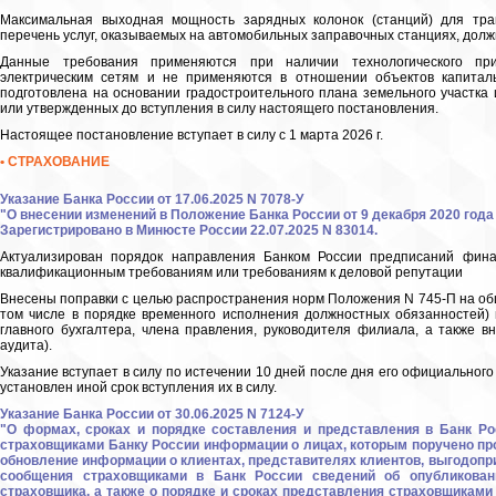
Максимальная выходная мощность зарядных колонок (станций) для тран
перечень услуг, оказываемых на автомобильных заправочных станциях, долж
Данные требования применяются при наличии технологического при
электрическим сетям и не применяются в отношении объектов капиталь
подготовлена на основании градостроительного плана земельного участка
или утвержденных до вступления в силу настоящего постановления.
Настоящее постановление вступает в силу с 1 марта 2026 г.
• СТРАХОВАНИЕ
Указание Банка России от 17.06.2025 N 7078-У
"О внесении изменений в Положение Банка России от 9 декабря 2020 года
Зарегистрировано в Минюсте России 22.07.2025 N 83014.
Актуализирован порядок направления Банком России предписаний фина
квалификационным требованиям или требованиям к деловой репутации
Внесены поправки с целью распространения норм Положения N 745-П на общ
том числе в порядке временного исполнения должностных обязанностей) 
главного бухгалтера, члена правления, руководителя филиала, а также в
аудита).
Указание вступает в силу по истечении 10 дней после дня его официальног
установлен иной срок вступления их в силу.
Указание Банка России от 30.06.2025 N 7124-У
"О формах, сроках и порядке составления и представления в Банк Ро
страховщиками Банку России информации о лицах, которым поручено пр
обновление информации о клиентах, представителях клиентов, выгодопр
сообщения страховщиками в Банк России сведений об опубликовани
страховщика, а также о порядке и сроках представления страховщиками