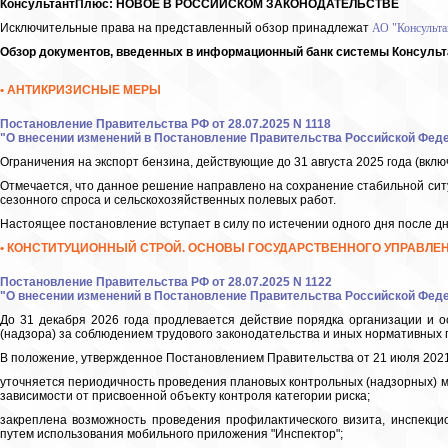
КонсультантПлюс: НОВОЕ В РОССИЙСКОМ ЗАКОНОДАТЕЛЬСТВЕ
Исключительные права на представленный обзор принадлежат
АО "Консульт
Обзор документов, введенных в информационный банк системы Консульт
• АНТИКРИЗИСНЫЕ МЕРЫ
Постановление Правительства РФ от 28.07.2025 N 1118
"О внесении изменений в Постановление Правительства Российской Федер
Ограничения на экспорт бензина, действующие до 31 августа 2025 года (вкл
Отмечается, что данное решение направлено на сохранение стабильной сит
сезонного спроса и сельскохозяйственных полевых работ.
Настоящее постановление вступает в силу по истечении одного дня после д
• КОНСТИТУЦИОННЫЙ СТРОЙ. ОСНОВЫ ГОСУДАРСТВЕННОГО УПРАВЛЕ
Постановление Правительства РФ от 28.07.2025 N 1122
"О внесении изменений в Постановление Правительства Российской Федер
До 31 декабря 2026 года продлевается действие порядка организации и 
(надзора) за соблюдением трудового законодательства и иных нормативных 
В положение, утвержденное Постановлением Правительства от 21 июля 2021
уточняется периодичность проведения плановых контрольных (надзорных) м
зависимости от присвоенной объекту контроля категории риска;
закреплена возможность проведения профилактического визита, инспекци
путем использования мобильного приложения "Инспектор";