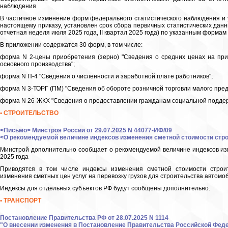
наблюдения
В частичное изменение форм федерального статистического наблюдения и 
настоящему приказу, установлен срок сбора первичных статистических данн
отчетная неделя июля 2025 года, II квартал 2025 года) по указанным формам 
В приложении содержатся 30 форм, в том числе:
форма N 2-цены приобретения (зерно) "Сведения о средних ценах на п
основного производства";
форма N П-4 "Сведения о численности и заработной плате работников";
форма N 3-ТОРГ (ПМ) "Сведения об обороте розничной торговли малого пред
форма N 26-ЖКХ "Сведения о предоставлении гражданам социальной поддерж
• СТРОИТЕЛЬСТВО
<Письмо> Минстроя России от 29.07.2025 N 44077-ИФ/09
<О рекомендуемой величине индексов изменения сметной стоимости строит
Минстрой дополнительно сообщает о рекомендуемой величине индексов изме
2025 года
Приводятся в том числе индексы изменения сметной стоимости строи
изменения сметных цен услуг на перевозку грузов для строительства автом
Индексы для отдельных субъектов РФ будут сообщены дополнительно.
• ТРАНСПОРТ
Постановление Правительства РФ от 28.07.2025 N 1114
"О внесении изменения в Постановление Правительства Российской Федера