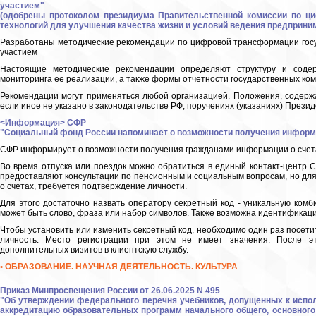
участием"
(одобрены протоколом президиума Правительственной комиссии по ц
технологий для улучшения качества жизни и условий ведения предприним
Разработаны методические рекомендации по цифровой трансформации госу
участием
Настоящие методические рекомендации определяют структуру и соде
мониторинга ее реализации, а также формы отчетности государственных ко
Рекомендации могут применяться любой организацией. Положения, содерж
если иное не указано в законодательстве РФ, поручениях (указаниях) Прези
<Информация> СФР
"Социальный фонд России напоминает о возможности получения информа
СФР информирует о возможности получения гражданами информации о счета
Во время отпуска или поездок можно обратиться в единый контакт-центр 
предоставляют консультации по пенсионным и социальным вопросам, но для
о счетах, требуется подтверждение личности.
Для этого достаточно назвать оператору секретный код - уникальную комб
может быть слово, фраза или набор символов. Также возможна идентификация
Чтобы установить или изменить секретный код, необходимо один раз посет
личность. Место регистрации при этом не имеет значения. После 
дополнительных визитов в клиентскую службу.
• ОБРАЗОВАНИЕ. НАУЧНАЯ ДЕЯТЕЛЬНОСТЬ. КУЛЬТУРА
Приказ Минпросвещения России от 26.06.2025 N 495
"Об утверждении федерального перечня учебников, допущенных к исп
аккредитацию образовательных программ начального общего, основного 