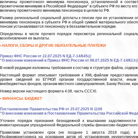
величины прожиточного минимума пенсионера, установленной в соответ
прожиточном минимуме в Российской Федерации" в субъекте РФ по месту ег
величину прожиточного минимума пенсионера в целом по РФ.
Размер региональной социальной доплаты к пенсии при ее установлении о
минимума пенсионера в субъекте РФ и общей суммой материального обесп
пенсии устанавливается пенсионеру в беззаявительном порядке.
Определены в числе прочего порядок пересмотра региональной социаль
возобновления ее выплаты.
• НАЛОГИ, СБОРЫ И ДРУГИЕ ОБЯЗАТЕЛЬНЫЕ ПЛАТЕЖИ
Приказ ФНС России от 22.07.2025 N ЕД-7-14/645@
"О внесении изменений в Приказ ФНС России от 08.07.2025 N ЕД-7-14/613
В новой редакции изложены требования к составу и структуре файла, соде
Настоящий формат описывает требования к XML-файлам предоставления
уровня сведений из ЕГРЮЛ органам государственной власти, иным г
внебюджетных фондов, органам местного самоуправления, Банку России, юр
Номер версии настоящего формата 4.08, часть CCCXI.
• ФИНАНСЫ. БЮДЖЕТ
Постановление Правительства РФ от 25.07.2025 N 1108
"О внесении изменения в Постановление Правительства Российской Федера
Уточнен порядок признания безнадежной к взысканию задолженности
инвентаризации упраздненной Федеральной службы финансово-бюджетного
Правилами установлен срок (не позднее 1 августа 2018 года), в 
Росфинмониторинга на основании актов об установлении неурегулируе