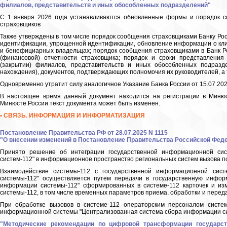
филиалов, представительств и иных обособленных подразделений"
С 1 января 2026 года устанавливаются обновленные формы и порядок со
страховщиков
Также утверждены в том числе порядок сообщения страховщиками Банку Ро
идентификации, упрощенной идентификации, обновление информации о кли
и бенефициарных владельцах; порядок сообщения страховщиками в Банк Ро
(финансовой) отчетности страховщика; порядок и сроки представления
(закрытии) филиалов, представительств и иных обособленных подразд
нахождения), документов, подтверждающих полномочия их руководителей, а
Одновременно утратит силу аналогичное Указание Банка России от 15.07.202
В настоящее время данный документ находится на регистрации в Минюст
Минюсте России текст документа может быть изменен.
• СВЯЗЬ. ИНФОРМАЦИЯ И ИНФОРМАТИЗАЦИЯ
Постановление Правительства РФ от 28.07.2025 N 1115
"О внесении изменений в Постановление Правительства Российской Федера
Принято решение об интеграции государственной информационной си
систем-112" в информационное пространство региональных систем вызова п
Взаимодействие системы-112 с государственной информационной сис
системы-112" осуществляется путем передачи в государственную инфор
информации системы-112" сформированных в системе-112 карточек и из
системы-112, в том числе временных параметров приема, обработки и перед
При обработке вызовов в системе-112 операторским персоналом систем
информационной системы "Централизованная система сбора информации си
"Методические рекомендации по цифровой трансформации государст