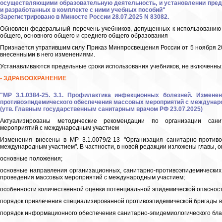
осуществляющими образовательную деятельность, и установлении пред
и разработанных в комплекте с ними учебных пособий"
Зарегистрировано в Минюсте России 28.07.2025 N 83082.
Обновлен федеральный перечень учебников, допущенных к использованию
общего, основного общего и среднего общего образования
Признается утратившим силу Приказ Минпросвещения России от 5 ноября 202
внесенными в него изменениями.
Устанавливаются предельные сроки использования учебников, не включенны
• ЗДРАВООХРАНЕНИЕ
"МР 3.1.0384-25. 3.1. Профилактика инфекционных болезней. Изменен
противоэпидемического обеспечения массовых мероприятий с междунар
(утв. Главным государственным санитарным врачом РФ 23.07.2025)
Актуализированы методические рекомендации по организации санит
мероприятий с международным участием
Изменения внесены в МР 3.1.0079/2-13 "Организация санитарно-против
международным участием". В частности, в новой редакции изложены главы,
основные положения;
основные направления организационных, санитарно-противоэпидемических 
проведения массовых мероприятий с международным участием;
особенности количественной оценки потенциальной эпидемической опаснос
порядок привлечения специализированной противоэпидемической бригады в
порядок информационного обеспечения санитарно-эпидемиологического бла