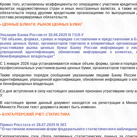
Кроме того, установлены коэффициенты по операциям с участием кредитной 
валютах недружественных стран и иных иностранных валютах, а также 
обязательств перед другими кредитными организациями по выпущенным 
состава резервируемых обязательств.
• ЦЕННЫЕ БУМАГИ. РЫНОК ЦЕННЫХ БУМАГ
Указание Банка России от 30.06.2025 N 7119-У
"Об объеме, формах, сроках и порядке составления и представления в 
рынка ценных бумаг, организаторов торговли и клиринговых организац
участниками рынка ценных бумаг Банку России информации о лиц
упрощенной идентификации, обновление информации о клиентах, п
бенефициарных владельцах"
С 1 января 2026 года устанавливаются новые объем, формы, сроки и порядо
профессиональных участников рынка ценных бумаг, организаторов торговли 
Также определен порядок сообщения указанными лицами Банку России
идентификации, упрощенной идентификации, обновление информации о кли
и бенефициарных владельцах.
Со дня вступления в силу настоящего указания признано утратившим силу а
У.
В настоящее время данный документ находится на регистрации в Минюст
Минюсте России текст документа может быть изменен.
• БУХГАЛТЕРСКИЙ УЧЕТ. СТАТИСТИКА
Приказ Росстата от 28.07.2025 N 363
"О частичном изменении форм федерального статистического наблюден
Скорректирован срок сбора первичных статистических данных за отчет