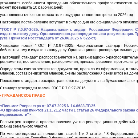
уточняются особенности проведения обязательного профилактического ви
может превышать 10 рабочих дней;
установлены ключевые показатели государственного контроля на 2026 год.
Настоящее постановление вступает в силу со дня его официального опублик
"ГОСТ Р 7.0.97-2025. Национальный стандарт Российской Федерации. 
издательскому делу. Организационно-распорядительная документация. 
(утв. Приказом Росстандарта от 26.06.2025 N 622-ст)
Утвержден новый "ГОСТ Р 7.0.97-2025. Национальный стандарт Россий
библиотечному и издательскому делу. Организационно-распорядительная до
Настоящий стандарт распространяется на организационно-распорядительны
регламенты, постановления, распоряжения, приказы, решения, протоколы, дог
Определены состав реквизитов документов, правила их оформления, в том
бланков, состав реквизитов бланков, схемы расположения реквизитов на доку
Положения стандарта распространяются на документы на бумажном и элект
Стандарт утвержден взамен ГОСТ Р 7.0.97-2016.
• ГРАЖДАНСКОЕ ПРАВО
<Письмо> Росреестра от 07.07.2025 N 14-6688-ТГ/25
<О применении пунктов 21.1, 21.2 части 1 статьи 26 Федерального закона 
недвижимости">
Рассмотрен вопрос о приостановлении учетно-регистрационных действий 
границ земельного участка
По мнению ведомства, положения частей 1 и 2 статьи 4.8 Федерального 