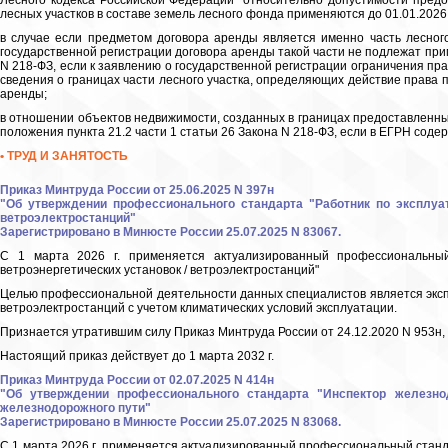
Лесного кодекса Российской Федерации" относительно допустимости предос
лесных участков в составе земель лесного фонда применяются до 01.01.2026, 
в случае если предметом договора аренды является именно часть лесного
государственной регистрации договора аренды такой части не подлежат при
N 218-ФЗ, если к заявлению о государственной регистрации ограничения пр
сведения о границах части лесного участка, определяющих действие права 
аренды;
в отношении объектов недвижимости, созданных в границах предоставленных
положения пункта 21.2 части 1 статьи 26 Закона N 218-ФЗ, если в ЕГРН содер
• ТРУД И ЗАНЯТОСТЬ
Приказ Минтруда России от 25.06.2025 N 397н
"Об утверждении профессионального стандарта "Работник по эксплуат
ветроэлектростанций"
Зарегистрировано в Минюсте России 25.07.2025 N 83067.
С 1 марта 2026 г. применяется актуализированный профессиональный
ветроэнергетических установок / ветроэлектростанций"
Целью профессиональной деятельности данных специалистов является экспл
ветроэлектростанций с учетом климатических условий эксплуатации.
Признается утратившим силу Приказ Минтруда России от 24.12.2020 N 953н,
Настоящий приказ действует до 1 марта 2032 г.
Приказ Минтруда России от 02.07.2025 N 414н
"Об утверждении профессионального стандарта "Инспектор железно
железнодорожного пути"
Зарегистрировано в Минюсте России 25.07.2025 N 83068.
С 1 марта 2026 г. применяется актуализированный профессиональный станд