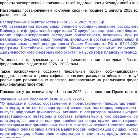
проекты распоряжений о признании такой задолженности безнадежной к вз
Настоящим постановлением исключен срок (не позднее 1 августа 2018 го
распоряжений.
Распоряжение Правительства РФ от 25.07.2025 N 2006-р
<Об утверждении предельных уровней софинансирования расходного 
Байконура и федеральной территории "Сириус" из федерального бюджет
целях софинансирования расходных обязательств, возникших при ре
реализацию федеральных проектов, входящих в состав национальных пр
национальных целей, определенных Указом Президента РФ от 07.05.2024
программ Российской Федерации "Комплексное развитие сельских т
Дальневосточного федерального округа", на 2026 год и плановый период 
Установлены предельные уровни софинансирования расходных обязате
федерального бюджета на 2026 - 2028 годы
Также распоряжение содержит предельные уровни софинансировани
предоставляемых в целях софинансирования расходных обязательств субъ
реализации региональных проектов, направленных на реализацию федер
национальных проектов.
Признается утратившим силу с 1 января 2026 г. распоряжение Правительства 
Указание Банка России от 30.06.2025 N 7122-У
"О порядке и сроках составления и представления (предоставления)
платформ, отчетности операторов финансовых платформ, операторов
выпуск цифровых финансовых активов, и операторов обмена цифров
инвестиционных платформ и составе включаемых в них сведений, со
платформ, а также о порядке сообщения операторами инвестицион
операторами информационных систем, в которых осуществляется выпус
цифровых финансовых активов Банку России информации о лицах, кото
идентификации, обновление информации о клиентах, представителях