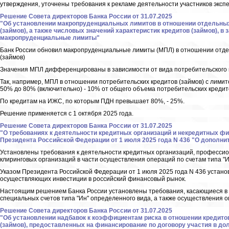
утверждения, уточнены требования к рекламе деятельности участников эксп
Решение Совета директоров Банка России от 31.07.2025
"Об установлении макропруденциальных лимитов в отношении отдельных
(займов), а также числовых значений характеристик кредитов (займов), 
макропруденциальные лимиты"
Банк России обновил макропруденциальные лимиты (МПЛ) в отношении отде
(займов)
Значения МПЛ дифференцированы в зависимости от вида потребительского к
Так, например, МПЛ в отношении потребительских кредитов (займов) с лими
50% до 80% (включительно) - 10% от общего объема потребительских кредит
По кредитам на ИЖС, по которым ПДН превышает 80%, - 25%.
Решение применяется с 1 октября 2025 года.
Решение Совета директоров Банка России от 31.07.2025
"О требованиях к деятельности кредитных организаций и некредитных фи
Президента Российской Федерации от 1 июля 2025 года N 436 "О дополни
Установлены требования к деятельности кредитных организаций, профессио
клиринговых организаций в части осуществления операций по счетам типа "И
Указом Президента Российской Федерации от 1 июля 2025 года N 436 устан
осуществляющих инвестиции в российский финансовый рынок.
Настоящим решением Банка России установлены требования, касающиеся в 
специальных счетов типа "Ин" определенного вида, а также осуществления о
Решение Совета директоров Банка России от 31.07.2025
"Об установлении надбавок к коэффициентам риска в отношении кредитов 
(займов), предоставленных на финансирование по договору участия в дол