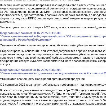
Внесены многочисленные поправки в законодательство в части сокращения с
лицензирования и разрешительной деятельности, сокращения количества д
за счет расширения перечня документов, которые запрашиваются в уполном
взаимодействия, предоставления возможности подачи заявления о предоста
форме посредством ЕПГУ, реализации реестровой модели и выдачи результа
документа.
Закон вступает в силу с 1 марта 2026 года, за исключением положений, для к
Федеральный закон от 31.07.2025 N 336-ФЗ
"О внесении изменений в Федеральный закон "Об экспериментальных пр
инноваций в Российской Федерации"
Уточнены особенности перехода прав и обязанностей субъекта эксперимент
Скорректированы основания, при которых допускается переход прав и обяза
определен порядок информирования правопреемником субъекта эксперимент
переходе к нему прав и обязанностей субъекта экспериментального правово
прекращения статуса субъекта экспериментального правового режима, скор
статуса.
Федеральный закон от 31.07.2025 N 349-ФЗ
"О внесении изменений в отдельные законодательные акты Российской 
Уточняются особенности маркировки органической продукции
С 1 сентября 2025 года начнут действовать требования к надписям, использ
В связи с этим подписанным законом до 1 сентября 2030 года устанавливает
использование слов "биодинамический", "биологический", "экологический", "э
слов либо их сокращений либо обозначений "эко", "био" при индивидуализаци
подтверждения соответствия такой продукции в соответствии со статьей 5 Фе
органической продукции и о внесении изменений в отдельные законодательн