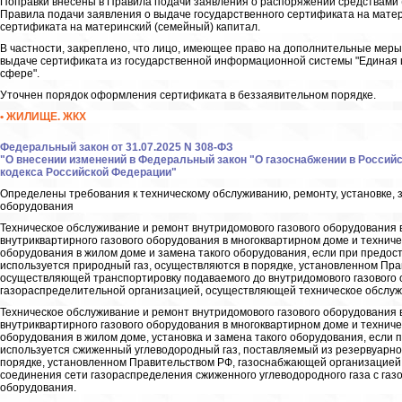
Поправки внесены в Правила подачи заявления о распоряжении средствами (
Правила подачи заявления о выдаче государственного сертификата на матер
сертификата на материнский (семейный) капитал.
В частности, закреплено, что лицо, имеющее право на дополнительные меры
выдаче сертификата из государственной информационной системы "Единая
сфере".
Уточнен порядок оформления сертификата в беззаявительном порядке.
• ЖИЛИЩЕ. ЖКХ
Федеральный закон от 31.07.2025 N 308-ФЗ
"О внесении изменений в Федеральный закон "О газоснабжении в Российс
кодекса Российской Федерации"
Определены требования к техническому обслуживанию, ремонту, установке, 
оборудования
Техническое обслуживание и ремонт внутридомового газового оборудования 
внутриквартирного газового оборудования в многоквартирном доме и технич
оборудования в жилом доме и замена такого оборудования, если при предос
используется природный газ, осуществляются в порядке, установленном Пр
осуществляющей транспортировку подаваемого до внутридомового газового 
газораспределительной организацией, осуществляющей техническое обслужи
Техническое обслуживание и ремонт внутридомового газового оборудования 
внутриквартирного газового оборудования в многоквартирном доме и технич
оборудования в жилом доме, установка и замена такого оборудования, если
используется сжиженный углеводородный газ, поставляемый из резервуарно
порядке, установленном Правительством РФ, газоснабжающей организацией,
соединения сети газораспределения сжиженного углеводородного газа с газо
оборудования.