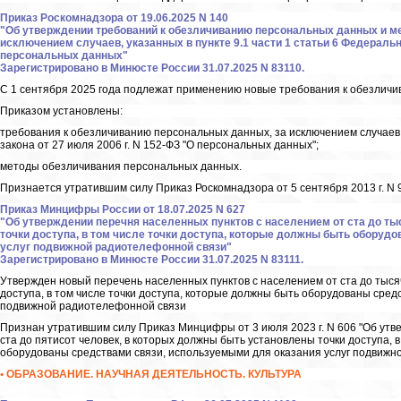
Приказ Роскомнадзора от 19.06.2025 N 140
"Об утверждении требований к обезличиванию персональных данных и м
исключением случаев, указанных в пункте 9.1 части 1 статьи 6 Федерально
персональных данных"
Зарегистрировано в Минюсте России 31.07.2025 N 83110.
С 1 сентября 2025 года подлежат применению новые требования к обезлич
Приказом установлены:
требования к обезличиванию персональных данных, за исключением случаев, 
закона от 27 июля 2006 г. N 152-ФЗ "О персональных данных";
методы обезличивания персональных данных.
Признается утратившим силу Приказ Роскомнадзора от 5 сентября 2013 г. N
Приказ Минцифры России от 18.07.2025 N 627
"Об утверждении перечня населенных пунктов с населением от ста до т
точки доступа, в том числе точки доступа, которые должны быть оборуд
услуг подвижной радиотелефонной связи"
Зарегистрировано в Минюсте России 31.07.2025 N 83111.
Утвержден новый перечень населенных пунктов с населением от ста до тыся
доступа, в том числе точки доступа, которые должны быть оборудованы сред
подвижной радиотелефонной связи
Признан утратившим силу Приказ Минцифры от 3 июля 2023 г. N 606 "Об утв
ста до пятисот человек, в которых должны быть установлены точки доступа, 
оборудованы средствами связи, используемыми для оказания услуг подвижн
• ОБРАЗОВАНИЕ. НАУЧНАЯ ДЕЯТЕЛЬНОСТЬ. КУЛЬТУРА