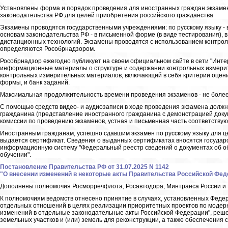
Установлены форма и порядок проведения для иностранных граждан экзамено
законодательства РФ для целей приобретения российского гражданства
Экзамены проводятся государственными учреждениями: по русскому языку - в
основам законодательства РФ - в письменной форме (в виде тестирования), 
дистанционных технологий. Экзамены проводятся с использованием контро
определяются Рособрнадзором.
Рособрнадзор ежегодно публикует на своем официальном сайте в сети "Инте
информационные материалы о структуре и содержании контрольных измери
контрольных измерительных материалов, включающий в себя критерии оце
формы, и банк заданий.
Максимальная продолжительность времени проведения экзаменов - не более
С помощью средств видео- и аудиозаписи в ходе проведения экзамена дол
гражданина (представление иностранного гражданина с демонстрацией доку
комиссии по проведению экзаменов, устная и письменная часть соответствую
Иностранным гражданам, успешно сдавшим экзамен по русскому языку для ц
выдается сертификат. Сведения о выданных сертификатах вносятся госуда
информационную систему "Федеральный реестр сведений о документах об об
обучении".
Постановление Правительства РФ от 31.07.2025 N 1142
"О внесении изменений в некоторые акты Правительства Российской Фед
Дополнены полномочия Росморречфлота, Росавтодора, Минтранса России и
К полномочиям ведомств отнесено принятие в случаях, установленных Феде
отдельных отношений в целях реализации приоритетных проектов по модер
изменений в отдельные законодательные акты Российской Федерации", реше
земельных участков и (или) земель для реконструкции, а также обеспечения 