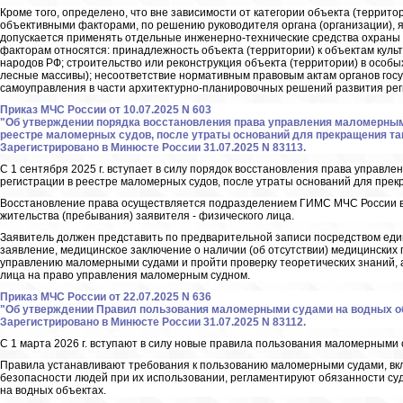
Кроме того, определено, что вне зависимости от категории объекта (террито
объективными факторами, по решению руководителя органа (организации), 
допускается применять отдельные инженерно-технические средства охраны 
факторам относятся: принадлежность объекта (территории) к объектам культ
народов РФ; строительство или реконструкция объекта (территории) в особы
лесные массивы); несоответствие нормативным правовым актам органов госу
самоуправления в части архитектурно-планировочных решений развития реги
Приказ МЧС России от 10.07.2025 N 603
"Об утверждении порядка восстановления права управления маломерным
реестре маломерных судов, после утраты оснований для прекращения та
Зарегистрировано в Минюсте России 31.07.2025 N 83113.
С 1 сентября 2025 г. вступает в силу порядок восстановления права управ
регистрации в реестре маломерных судов, после утраты оснований для прек
Восстановление права осуществляется подразделением ГИМС МЧС России вн
жительства (пребывания) заявителя - физического лица.
Заявитель должен представить по предварительной записи посредством еди
заявление, медицинское заключение о наличии (об отсутствии) медицинских
управлению маломерными судами и пройти проверку теоретических знаний, 
лица на право управления маломерным судном.
Приказ МЧС России от 22.07.2025 N 636
"Об утверждении Правил пользования маломерными судами на водных о
Зарегистрировано в Минюсте России 31.07.2025 N 83112.
С 1 марта 2026 г. вступают в силу новые правила пользования маломерными
Правила устанавливают требования к пользованию маломерными судами, вк
безопасности людей при их использовании, регламентируют обязанности с
на водных объектах.