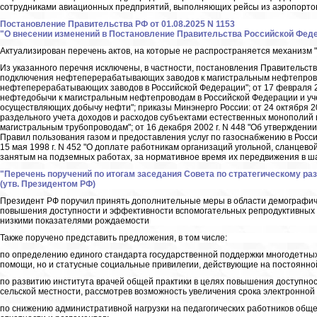
сотрудниками авиационных предприятий, выполняющих рейсы из аэропортов
Постановление Правительства РФ от 01.08.2025 N 1153
"О внесении изменений в Постановление Правительства Российской Федера
Актуализирован перечень актов, на которые не распространяется механизм 
Из указанного перечня исключены, в частности, постановления Правительства
подключения нефтеперерабатывающих заводов к магистральным нефтепрово
нефтеперерабатывающих заводов в Российской Федерации"; от 17 февраля 20
нефтедобычи к магистральным нефтепроводам в Российской Федерации и уч
осуществляющих добычу нефти"; приказы Минэнерго России: от 24 октября 2
раздельного учета доходов и расходов субъектами естественных монополий 
магистральным трубопроводам"; от 16 декабря 2002 г. N 448 "Об утвержден
Правил пользования газом и предоставления услуг по газоснабжению в Росс
15 мая 1998 г. N 452 "О доплате работникам организаций угольной, сланцев
занятым на подземных работах, за нормативное время их передвижения в шах
"Перечень поручений по итогам заседания Совета по стратегическому р
(утв. Президентом РФ)
Президент РФ поручил принять дополнительные меры в области демографичес
повышения доступности и эффективности вспомогательных репродуктивных т
низкими показателями рождаемости
Также поручено представить предложения, в том числе:
по определению единого стандарта государственной поддержки многодетны
помощи, но и статусные социальные привилегии, действующие на постоянной
по развитию института врачей общей практики в целях повышения доступнос
сельской местности, рассмотрев возможность увеличения срока электронной 
по снижению административной нагрузки на педагогических работников общ