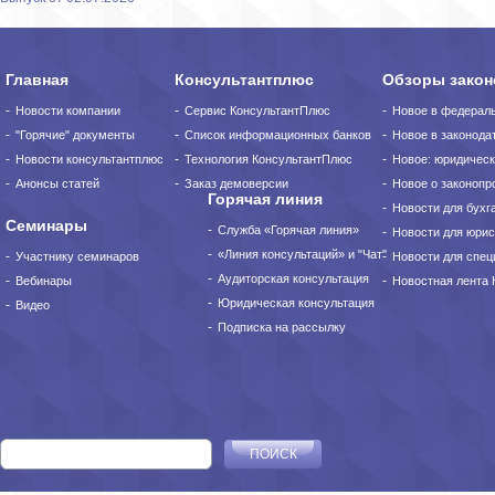
Главная
Консультантплюс
Обзоры закон
Новости компании
Сервис КонсультантПлюс
Новое в федерал
"Горячие" документы
Список информационных банков
Новое в законода
Новости консультантплюс
Технология КонсультантПлюс
Новое: юридическ
Анонсы статей
Заказ демоверсии
Новое о законопро
Горячая линия
Новости для бухг
Семинары
Служба «Горячая линия»
Новости для юрис
«Линия консультаций» и "Чат"
Участнику семинаров
Новости для спец
Аудиторская консультация
Вебинары
Новостная лента
Юридическая консультация
Видео
Подписка на рассылку