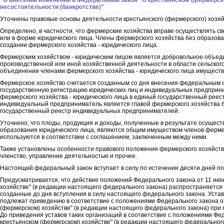
"О внесении изменений в Федеральный закон "О крестьянском (фермерско
несостоятельности (банкротстве)"
Уточнены правовые основы деятельности крестьянского (фермерского) хозя
Определено, в частности, что фермерские хозяйства вправе осуществлять с
или в форме юридического лица. Члены фермерского хозяйства без образов
создании фермерского хозяйства - юридического лица.
Фермерским хозяйством - юридическим лицом является добровольное объеди
производственной или иной хозяйственной деятельности в области сельского
объединении членами фермерского хозяйства - юридического лица имуществ
Фермерское хозяйство считается созданным со дня внесения федеральным 
государственную регистрацию юридических лиц и индивидуальных предприни
фермерского хозяйства - юридического лица в единый государственный реест
индивидуальный предприниматель является главой фермерского хозяйства б
государственный реестр индивидуальных предпринимателей.
Уточнено, что плоды, продукция и доходы, полученные в результате осущес
образования юридического лица, являются общим имуществом членов фермер
используются в соответствии с соглашением, заключенным между ними.
Также установлены особенности правового положения фермерского хозяйств
членство, управление деятельностью и прочее.
Настоящий федеральный закон вступает в силу по истечении десяти дней по
Предусматривается, что действие положений Федерального закона от 11 июн
хозяйстве" (в редакции настоящего федерального закона) распространяется
созданные до дня вступления в силу настоящего федерального закона. Устав
подлежат приведению в соответствие с положениями Федерального закона от
(фермерском) хозяйстве" (в редакции настоящего федерального закона) при 
До приведения уставов таких организаций в соответствие с положениями Фед
крестьянском (фермерском) хозяйстве" (в редакции настоящего федерального 