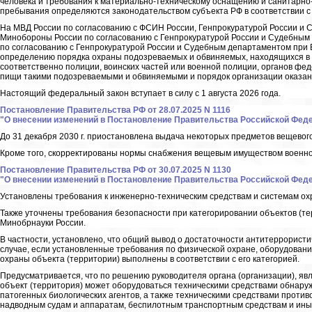
человека и требования к материально-техническому оснащению и санитарно
пребывания определяются законодательством субъекта РФ в соответствии с
На МВД России по согласованию с ФСИН России, Генпрокуратурой России и
Минобороны России по согласованию с Генпрокуратурой России и Судебным
по согласованию с Генпрокуратурой России и Судебным департаментом при
определению порядка охраны подозреваемых и обвиняемых, находящихся в
соответственно полиции, воинских частей или военной полиции, органов фе
пищи такими подозреваемыми и обвиняемыми и порядок организации оказан
Настоящий федеральный закон вступает в силу с 1 августа 2026 года.
Постановление Правительства РФ от 28.07.2025 N 1116
"О внесении изменений в Постановление Правительства Российской Федера
До 31 декабря 2030 г. приостановлена выдача некоторых предметов вещево
Кроме того, скорректированы нормы снабжения вещевым имуществом военно
Постановление Правительства РФ от 30.07.2025 N 1130
"О внесении изменений в Постановление Правительства Российской Федера
Установлены требования к инженерно-техническим средствам и системам ох
Также уточнены требования безопасности при категорировании объектов (те
Минобрнауки России.
В частности, установлено, что общий вывод о достаточности антитеррорист
случае, если установленные требования по физической охране, оборудован
охраны объекта (территории) выполнены в соответствии с его категорией.
Предусматривается, что по решению руководителя органа (организации), я
объект (территория) может оборудоваться техническими средствами обнару
патогенных биологических агентов, а также техническими средствами прот
надводным судам и аппаратам, беспилотным транспортным средствам и ин