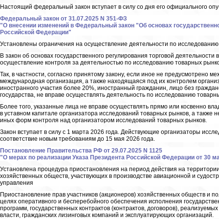
Настоящий федеральный закон вступает в силу со дня его официального опу
Федеральный закон от 31.07.2025 N 351-ФЗ
"О внесении изменений в Федеральный закон "Об основах государственно
Российской Федерации"
Установлены ограничения на осуществление деятельности по исследованию
В закон об основах государственного регулирования торговой деятельности
осуществление контроля за деятельностью по исследованию товарных рынко
Так, в частности, согласно принятому закону, если иное не предусмотрено 
международная организация, а также находящаяся под их контролем органи
иностранного участия более 20%, иностранный гражданин, лицо без граждан
государства, не вправе осуществлять деятельность по исследованию товарн
Более того, указанные лица не вправе осуществлять прямо или косвенно вл
в уставном капитале организатора исследований товарных рынков, а также
иных форм контроля над организатором исследований товарных рынков.
Закон вступает в силу с 1 марта 2026 года. Действующие организаторы исс
соответствие новым требованиям до 15 мая 2026 года.
Постановление Правительства РФ от 29.07.2025 N 1125
"О мерах по реализации Указа Президента Российской Федерации от 30 мая
Установлена процедура приостановления на период действия на территории
хозяйственных обществ, участвующих в производстве авиационной и судостр
управления
Приостановление прав участников (акционеров) хозяйственных обществ и по
целях оперативного и бесперебойного обеспечения исполнения государств
программ, государственных контрактов (контрактов, договоров), реализуем
власти, гражданских лизинговых компаний и эксплуатирующих организаций.