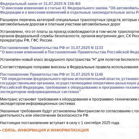
Федеральный закон от 31.07.2025 N 338-ФЗ
"О внесении изменения в статью 41 Федерального закона "Об автомобиль
Федерации и о внесении изменений в отдельные законодательные акты 
Расширен перечень категорий специальных транспортных средств, которые 
автомобильным дорогам и платным участкам автомобильных дорог
Установлено, что от платы за проезд освобождаются в том числе транспорт
органов федеральной службы безопасности, органов внутренних дел, СК Росс
прокуратуры РФ, ГФС России.
Постановление Правительства РФ от 31.07.2025 N 1133
"О внесении изменений в Постановление Правительства Российской Федера
Установлен новый класс воздушного пространства "Н" для полетов беспилот
Соответствующие поправки внесены в Федеральные правила использования 
Постановление Правительства РФ от 31.07.2025 N 1146
"Об определении федерального органа исполнительной власти, устанав
государственными органами, осуществляющими оперативно-разыскную д
Российской Федерации, требования к оборудованию и программно-техни
экспедитором информационных системах"
Минтранс установит требования к оборудованию и программно-техническим 
экспедитором информационных системах
Указанные требования будут установлены Минтрансом по согласованию с г
деятельность или обеспечение безопасности РФ.
Настоящее постановление вступает в силу с 1 сентября 2025 года.
• СВЯЗЬ. ИНФОРМАЦИЯ И ИНФОРМАТИЗАЦИЯ