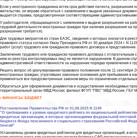
Если у иностранного гражданина истек срок действия патента, разрешения 
жительство, он вправе обратиться с заявлением о выдаче указанных докумен
выдается справка, предусмотренная соответствующими административными
У работодателя, обращающегося с заявлением о выдаче разрешения на рабо
трудовой деятельности иностранных граждан при наличии разрешения на пр
разрешение требуется).
Для трудовых мигрантов из стран ЕАЭС, сведения о которых значатся в рее
правового статуса согласно Указу Президента РФ от 30 декабря 2024 г. N 11
работ (услуг) трудового или гражданско-правового договора и представлени
Заключение трудового или гражданско-правового договора с отлагательным с
нем из реестра контролируемых лиц) не является нарушением. В данном сл
административной ответственности за нарушение порядка привлечения к тр
Решить вопрос об урегулировании правового положения после 11 сентября 2
иностранных граждан, утративших законные основания для пребывания в на
применяться все предусмотренные законом меры по ограничению отдельных п
Обратиться для оформления документов и осуществления необходимых проце
территориальный орган МВД России; филиал ФГУП "ПВС" МВД России; ГБУ ММЦ
• ФИНАНСЫ. БЮДЖЕТ
Постановление Правительства РФ от 01.08.2025 N 1149
"О требованиях к уровню кредитного рейтинга по национальной рейтинго
кредитные организации, в которых организациями федеральной почтовой
бюджета Фонда пенсионного и социального страхования Российской Фед
пенсий"
Установлены уровни кредитных рейтингов для кредитных организаций, в ко