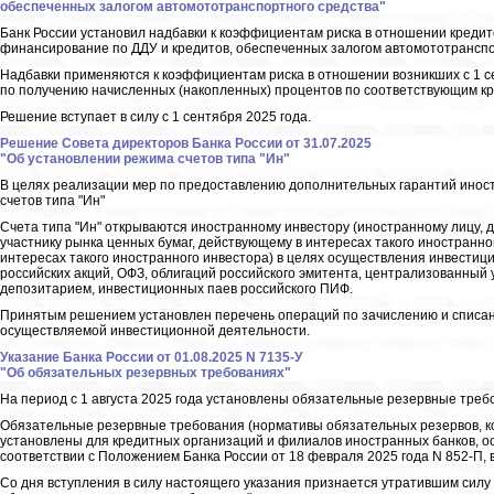
обеспеченных залогом автомототранспортного средства"
Банк России установил надбавки к коэффициентам риска в отношении кредито
финансирование по ДДУ и кредитов, обеспеченных залогом автомототранспо
Надбавки применяются к коэффициентам риска в отношении возникших с 1 с
по получению начисленных (накопленных) процентов по соответствующим кр
Решение вступает в силу с 1 сентября 2025 года.
Решение Совета директоров Банка России от 31.07.2025
"Об установлении режима счетов типа "Ин"
В целях реализации мер по предоставлению дополнительных гарантий ино
счетов типа "Ин"
Счета типа "Ин" открываются иностранному инвестору (иностранному лицу, 
участнику рынка ценных бумаг, действующему в интересах такого иностранно
интересах такого иностранного инвестора) в целях осуществления инвестици
российских акций, ОФЗ, облигаций российского эмитента, централизованный 
депозитарием, инвестиционных паев российского ПИФ.
Принятым решением установлен перечень операций по зачислению и списани
осуществляемой инвестиционной деятельности.
Указание Банка России от 01.08.2025 N 7135-У
"Об обязательных резервных требованиях"
На период с 1 августа 2025 года установлены обязательные резервные треб
Обязательные резервные требования (нормативы обязательных резервов, 
установлены для кредитных организаций и филиалов иностранных банков, 
соответствии с Положением Банка России от 18 февраля 2025 года N 852-П, 
Со дня вступления в силу настоящего указания признается утратившим силу 