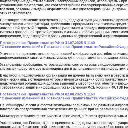
подтверждение действительности электронных подписей, используемых при 
установление фактов того, что соответствующие квалифицированные серти
времени, созданы и выданы аккредитованными удостоверяющими центрами, 
этих сертификатов.
Настоящее положение определяет цель, задачу и функции, основные принцип
эксплуатацию и эксплуатации, требования к программно-техническим средс
доверенной третьей стороны, состав участников и порядок информационно
системы доверенной третьей стороны с иными информационными системами,
информации, содержащейся в базах данных государственной информационн
Постановление Правительства РФ от 31.07.2025 N 1140
"О внесении изменений в Постановление Правительства Российской Федера
Уточнен порядок подключения организаций к инфраструктуре, обеспечиваю
информационных систем, используемых для предоставления государственны
Установлены требования, которым должны соответствовать подключаемые 
систем к инфраструктуре взаимодействия и использования ими инфраструкт
В частности, подключаемая организация не должна быть включена в реестр и
физических лиц, в отношении которых имеются сведения об их причастности 
подключаемая организация должна выполнить мероприятия, обеспечивающи
требованиям о защите информации, установленным ФСБ России и ФСТЭК Ро
Постановление Правительства РФ от 02.08.2025 N 1163
"О внесении изменений в Постановление Правительства Российской Федера
На Минцифры России и Росстат возложены полномочия по развитию инфор
платформа предоставления статистических данных" при ее реализации на е
Министерство является техническим заказчиком, а Росстат функциональным 
Установлено, что Росстат вправе привлекать подведомственное ему госуда
аналитической и экспертной поддержки выполнения мероприятий по развит