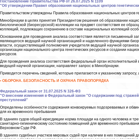
Постановление Правительства РФ от 26.07.2025 N 1109
"Об утверждении Правил образования национальных центров генетически
Правительством утверждены Правила образования национальных центров ген
Минобрнауки в целях принятия Президентом решения об образовании национ
биологической (биоресурсной) коллекции на предмет соответствия ее образ
коллекций, подлежащих сохранению в составе национальных коллекций особо
Основанием для проведения анализа соответствия является письменный зап
являющегося ведущей научной организацией и наделенного функциями биор
власти, осуществляющий полномочия учредителя ведущей научной организац
организации национального центра генетических ресурсов и создании нацио
ресурсов.
Для проведения анализа соответствия федеральный орган исполнительной
ведущей научной организации, направляет запрос в Минобрнауки.
Приводится перечень сведений, которые прилагаются к указанному запросу, 
• ОБОРОНА. БЕЗОПАСНОСТЬ И ОХРАНА ПРАВОПОРЯДКА
Федеральный закон от 31.07.2025 N 326-ФЗ
"О внесении изменения в Федеральный закон "О содержании под страже
преступлений"
Определены особенности содержания конвоируемых подозреваемых и обвин
для их временного пребывания
В зданиях судов общей юрисдикции норма площади на одного человека и тр
санитарно-гигиеническому состоянию помещений для временного пребыван
Верховном Суде РФ.
В зданиях судебных участков мировых судей при наличии в них помещений 