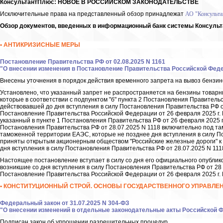
КонсультантПлюс: НОВОЕ В РОССИЙСКОМ ЗАКОНОДАТЕЛЬСТВЕ
Исключительные права на представленный обзор принадлежат
АО "Консульт
Обзор документов, введенных в информационный банк системы Консульта
• АНТИКРИЗИСНЫЕ МЕРЫ
Постановление Правительства РФ от 02.08.2025 N 1161
"О внесении изменения в Постановление Правительства Российской Федера
Внесены уточнения в порядок действия временного запрета на вывоз бензи
Установлено, что указанный запрет не распространяется на бензины товарны
которые в соответствии с подпунктом "б" пункта 2 Постановления Правительст
действовавшей до дня вступления в силу Постановления Правительства РФ о
Постановление Правительства Российской Федерации от 26 февраля 2025 г. 
указанный в пункте 1 Постановления Правительства РФ от 26 февраля 2025 г
Постановления Правительства РФ от 28.07.2025 N 1118 включительно под т
таможенной территории ЕАЭС, которые не позднее дня вступления в силу По
приняты открытым акционерным обществом "Российские железные дороги" к п
дня вступления в силу Постановления Правительства РФ от 28.07.2025 N 111
Настоящее постановление вступает в силу со дня его официального опубли
возникшие со дня вступления в силу Постановления Правительства РФ от 28 
Постановление Правительства Российской Федерации от 26 февраля 2025 г. 
• КОНСТИТУЦИОННЫЙ СТРОЙ. ОСНОВЫ ГОСУДАРСТВЕННОГО УПРАВЛЕ
Федеральный закон от 31.07.2025 N 304-ФЗ
"О внесении изменений в отдельные законодательные акты Российской 
Подписан закон об упрощении разрешительных процедур