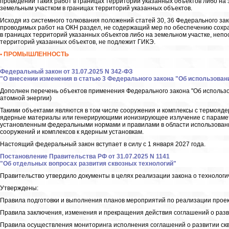
проведении таких работ в границах территорий указанных объектов либо на 
земельным участком в границах территорий указанных объектов.
Исходя из системного толкования положений статей 30, 36 Федерального зак
проводимых работ на ОКН раздел, не содержащий мер по обеспечению сохра
в границах территорий указанных объектов либо на земельном участке, непо
территорий указанных объектов, не подлежит ГИКЭ.
• ПРОМЫШЛЕННОСТЬ
Федеральный закон от 31.07.2025 N 342-ФЗ
"О внесении изменения в статью 3 Федерального закона "Об использован
Дополнен перечень объектов применения Федерального закона "Об использо
атомной энергии)
Такими объектами являются в том числе сооружения и комплексы с термояд
ядерные материалы или генерирующими ионизирующее излучение с парамет
установленным федеральными нормами и правилами в области использовани
сооружений и комплексов к ядерным установкам.
Настоящий федеральный закон вступает в силу с 1 января 2027 года.
Постановление Правительства РФ от 31.07.2025 N 1141
"Об отдельных вопросах развития сквозных технологий"
Правительство утвердило документы в целях реализации закона о технологи
Утверждены:
Правила подготовки и выполнения планов мероприятий по реализации проек
Правила заключения, изменения и прекращения действия соглашений о разв
Правила осуществления мониторинга исполнения соглашений о развитии скв