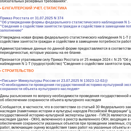
обязательных резервных требованиях".
• БУХГАЛТЕРСКИЙ УЧЕТ. СТАТИСТИКА
Приказ Росстата от 31.07.2025 N 374
"Об утверждении формы федерального статистического наблюдения N 1-Т
"Сведения о содействии занятости граждан и содействии в замещении пот
заполнению"
Утверждена новая форма федерального статистического наблюдения N 1-Т (
содействии занятости граждан и содействии в замещении потребности рабо
Административные данные по данной форме предоставляются в соответствии
периодичностью, которые указаны на ее бланке.
Признается утратившим силу Приказ Росстата от 25 января 2024 г. N 25 "О
наблюдения N 1-Т (трудоустройство) "Сведения о содействии занятости граж
• СТРОИТЕЛЬСТВО
<Письмо> Минкультуры России от 23.07.2025 N 13023-12-02@
<О необходимости проведения государственной историко-культурной экс
сохранности объекта культурного наследия>
Даны разъяснения по вопросу необходимости проведения государственной и
об обеспечении сохранности объекта культурного наследия
Сообщается, в частности, что в соответствии со статьей 30 Федерального зак
наследия (памятниках истории и культуры) народов Российской Федерации" 
государственной историко-культурной экспертизы (далее - ГИКЭ) являются 
наследия (далее - ОКН), включенного в реестр выявленного ОКН, входящие в
обеспечения сохранности указанных объектов при проведении земляных, ст
работ, включающие оценку воздействия таких работ на указанные объекты 