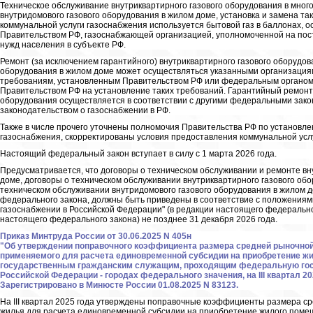
Техническое обслуживание внутриквартирного газового оборудования в мног
внутридомового газового оборудования в жилом доме, установка и замена та
коммунальной услуги газоснабжения используется бытовой газ в баллонах, 
Правительством РФ, газоснабжающей организацией, уполномоченной на пос
нужд населения в субъекте РФ.
Ремонт (за исключением гарантийного) внутриквартирного газового оборудов
оборудования в жилом доме может осуществляться указанными организация
требованиям, установленным Правительством РФ или федеральным органом
Правительством РФ на установление таких требований. Гарантийный ремонт 
оборудования осуществляется в соответствии с другими федеральными зак
законодательством о газоснабжении в РФ.
Также в числе прочего уточнены полномочия Правительства РФ по установл
газоснабжения, скорректированы условия предоставления коммунальной усл
Настоящий федеральный закон вступает в силу с 1 марта 2026 года.
Предусматривается, что договоры о техническом обслуживании и ремонте вн
доме, договоры о техническом обслуживании внутриквартирного газового обо
техническом обслуживании внутридомового газового оборудования в жилом д
федерального закона, должны быть приведены в соответствие с положениями
газоснабжении в Российской Федерации" (в редакции настоящего федерально
настоящего федерального закона) не позднее 31 декабря 2026 года.
Приказ Минтруда России от 30.06.2025 N 405н
"Об утверждении поправочного коэффициента размера средней рыночной 
применяемого для расчета единовременной субсидии на приобретение 
государственным гражданским служащим, проходящим федеральную гос
Российской Федерации - городах федерального значения, на III квартал 20
Зарегистрировано в Минюсте России 01.08.2025 N 83123.
На III квартал 2025 года утверждены поправочные коэффициенты размера с
жилья для расчета единовременной субсидии на приобретение жилого поме