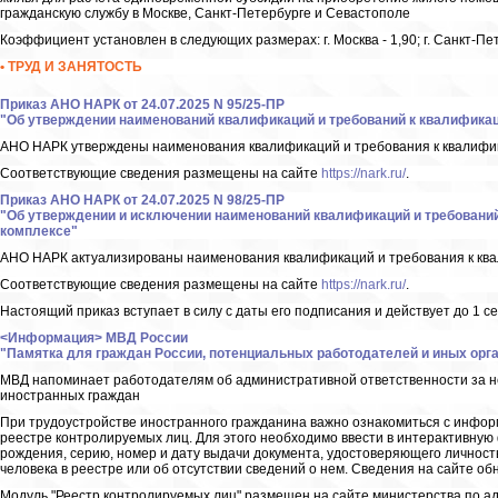
гражданскую службу в Москве, Санкт-Петербурге и Севастополе
Коэффициент установлен в следующих размерах: г. Москва - 1,90; г. Санкт-Петер
• ТРУД И ЗАНЯТОСТЬ
Приказ АНО НАРК от 24.07.2025 N 95/25-ПР
"Об утверждении наименований квалификаций и требований к квалифика
АНО НАРК утверждены наименования квалификаций и требования к квалифи
Соответствующие сведения размещены на сайте
https://nark.ru/
.
Приказ АНО НАРК от 24.07.2025 N 98/25-ПР
"Об утверждении и исключении наименований квалификаций и требовани
комплексе"
АНО НАРК актуализированы наименования квалификаций и требования к ква
Соответствующие сведения размещены на сайте
https://nark.ru/
.
Настоящий приказ вступает в силу с даты его подписания и действует до 1 се
<Информация> МВД России
"Памятка для граждан России, потенциальных работодателей и иных орг
МВД напоминает работодателям об административной ответственности за н
иностранных граждан
При трудоустройстве иностранного гражданина важно ознакомиться с информ
реестре контролируемых лиц. Для этого необходимо ввести в интерактивную 
рождения, серию, номер и дату выдачи документа, удостоверяющего личност
человека в реестре или об отсутствии сведений о нем. Сведения на сайте об
Модуль "Реестр контролируемых лиц" размещен на сайте министерства по а