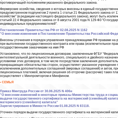
противоречащей положениям указанного федерального закона.
Фермерские хозяйства, сведения о которых внесены в единый государственн
предусмотренном подпунктом 2 пункта 1 статьи 21 Федерального закона от 1
хозяйстве" (в редакции настоящего федерального закона), могут быть исклю
статьей 22.4 Федерального закона от 8 августа 2001 года N 129-ФЗ "О госуд
индивидуальных предпринимателей".
Постановление Правительства РФ от 02.08.2025 N 1162
"О внесении изменения в Постановление Правительства Российской Федера
Внесены уточнения в порядок управления принадлежащими РФ правами на р
при выполнении государственного контракта или права (исключительное пра
государственными заказчиками на имя РФ
Установлено, что по лицензионным договорам, заключенным ФГБУ "Федераль
интеллектуальной деятельности военного, специального и двойного назначе
условиями этих договоров, в том числе посредством заключения дополнител
прекращающих обязательства сторон, осуществляет указанное учреждение п
исключением дополнительных соглашений (мировых соглашений) и актов, п
лицензионных платежей, включая решения об отсрочке (рассрочке) таких пл
осуществляет с Минпромторгом и Минфином.
• СЕМЬЯ
Приказ Минтруда России от 30.06.2025 N 406н
"О внесении изменений в некоторые приказы Министерства труда и соци
выдачи государственного сертификата на материнский (семейный) капит
материнского (семейного) капитала"
Зарегистрировано в Минюсте России 01.08.2025 N 83118.
Уточнен порядок выдачи государственного сертификата на материнский капи