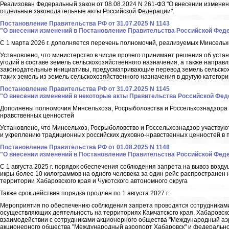
Реализован Федеральный закон от 08.08.2024 N 261-ФЗ "О внесении изменен
отдельные законодательные акты Российской Федерации".
Постановление Правительства РФ от 31.07.2025 N 1143
"О внесении изменений в Постановление Правительства Российской Федера
С 1 марта 2026 г. дополняется перечень полномочий, реализуемых Минсель
Установлено, что министерство в числе прочего принимает решения об уста
угодий в составе земель сельскохозяйственного назначения, а также направ
законодательные инициативы, предусматривающие перевод земель сельскохо
таких земель из земель сельскохозяйственного назначения в другую категори
Постановление Правительства РФ от 31.07.2025 N 1145
"О внесении изменений в некоторые акты Правительства Российской Фед
Дополнены полномочия Минсельхоза, Росрыболовства и Россельхознадзора в
нравственных ценностей
Установлено, что Минсельхоз, Росрыболовство и Россельхознадзор участвую
и укреплению традиционных российских духовно-нравственных ценностей в 
Постановление Правительства РФ от 01.08.2025 N 1148
"О внесении изменений в Постановление Правительства Российской Федера
С 1 августа 2025 г. порядок обеспечения соблюдения запрета на вывоз возд
икры более 10 килограммов на одного человека за один рейс распространен н
территории Хабаровского края и Чукотского автономного округа
Также срок действия порядка продлен по 1 августа 2027 г.
Мероприятия по обеспечению соблюдения запрета проводятся сотрудникам
осуществляющих деятельность на территориях Камчатского края, Хабаровского
взаимодействии с сотрудниками акционерного общества "Международный аэр
акционерного общества "Международный аэропорт Хабаровск" и федеральног