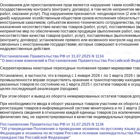
Основанием для приостановления прав является нарушение таким хозяйств
государственному контракту (контракту, договору), в том числе непринятие 
работ, оказания услуг). Под нарушением признаются: неоднократное (2 или б
дней) нарушение хозяйственным обществом сроков исполнения обязательств 
иностранным заказчиком, субъектом военно-технического сотрудничества, п
назначения несоответствие качества товаров (работ, услуг), поставляемых (
непринятие мер по обеспечению поставок продукции (выполнения работ, оказа
несоответствие качества товаров (работ, услуг), поставляемых (выполняемых
(контракту, договору); установление прямого или косвенного контроля над 
связанных с иностранными государствами, которые совершают в отношении 
недружественные действия.
Постановление Правительства РФ от 31.07.2025 N 1134
"О внесении изменений в Постановление Правительства Российской Федера
Скорректированы некоторые переходные положения правил маркировки тов
Установлено, в частности, что в период с 1 января 2026 г. по 1 марта 2026 г.
промышленности вправе осуществлять хранение и транспортировку находивш
указанных товаров по состоянию на 1 марта 2025 г. (остатков товаров) и ос
целях последующей реализации (продажи).
При этом оборот и вывод из оборота немаркированных остатков товаров допус
При необходимости ввода в оборот указанных товаров участники их оборота 
регистрацию товаров в информационной системе мониторинга и по 1 марта 2
мониторинга сведения в отношении каждой единицы товаров (за исключение
физических лиц, не зарегистрированных в качестве индивидуальных предпри
Постановление Правительства РФ от 31.07.2025 N 1136
"Об утверждении Положения о проведении экзамена по русскому языку д
Федерации и экзамена по истории России и основам законодательства Р
гражданства Российской Федерации"