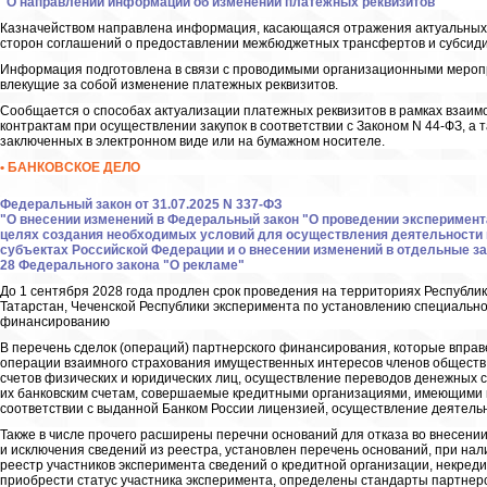
"О направлении информации об изменении платежных реквизитов"
Казначейством направлена информация, касающаяся отражения актуальных п
сторон соглашений о предоставлении межбюджетных трансфертов и субсид
Информация подготовлена в связи с проводимыми организационными меропри
влекущие за собой изменение платежных реквизитов.
Сообщается о способах актуализации платежных реквизитов в рамках взаимо
контрактам при осуществлении закупок в соответствии с Законом N 44-ФЗ, а
заключенных в электронном виде или на бумажном носителе.
• БАНКОВСКОЕ ДЕЛО
Федеральный закон от 31.07.2025 N 337-ФЗ
"О внесении изменений в Федеральный закон "О проведении эксперимент
целях создания необходимых условий для осуществления деятельности
субъектах Российской Федерации и о внесении изменений в отдельные з
28 Федерального закона "О рекламе"
До 1 сентября 2028 года продлен срок проведения на территориях Республик
Татарстан, Чеченской Республики эксперимента по установлению специальн
финансированию
В перечень сделок (операций) партнерского финансирования, которые вправ
операции взаимного страхования имущественных интересов членов обществ 
счетов физических и юридических лиц, осуществление переводов денежных с
их банковским счетам, совершаемые кредитными организациями, имеющими 
соответствии с выданной Банком России лицензией, осуществление деятель
Также в числе прочего расширены перечни оснований для отказа во внесении
и исключения сведений из реестра, установлен перечень оснований, при нали
реестр участников эксперимента сведений о кредитной организации, некре
приобрести статус участника эксперимента, определены стандарты партнерс