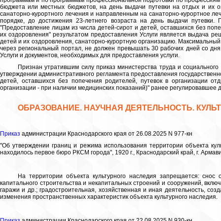
программам и по программам профессиональной подготовки по профессиям р
бюджета или местных бюджетов, на день выдачи путевки на отдых и их 
санаторно-курортного лечения и направленным на санаторно-курортное л
порядке, до достижения 23-летнего возраста на день выдачи путевки.
"Предоставление лицам из числа детей-сирот и детей, оставшихся без попе
их оздоровления" результатом предоставления Услуги является выдача ре
детей и их оздоровления, санаторно-курортную организацию. Максимальный 
через региональный портал, не должен превышать 30 рабочих дней со дн
Услуги и документов, необходимых для предоставления услуги.
Признан утратившим силу приказ министерства труда и социального 
утверждении административного регламента предоставления государственно
детей, оставшихся без попечения родителей, путевок в организации от
организации - при наличии медицинских показаний)" ранее регулировавшее
ОБРАЗОВАНИЕ. НАУЧНАЯ ДЕЯТЕЛЬНОСТЬ. КУЛЬ
Приказ
администрации Краснодарского края от 26.08.2025 N 977-кн
"Об утверждении границ и режима использования территории объекта куль
находилось первое бюро РКСМ города", 1920 г., Краснодарский край, г. Армави
На территории объекта культурного наследия запрещается: снос о
капитального строительства и некапитальных строений и сооружений, включ
гаражи и др.; градостроительная, хозяйственная и иная деятельность, со
изменения пространственных характеристик объекта культурного наследия.
Приказ
администрации Краснодарского края от 22.08.2025 N 930-кн