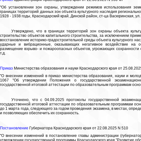
"Об установлении зон охраны, утверждении режимов использования зем
границах территорий данных зон объекта культурного наследия региональног
1928 - 1938 годы, Краснодарский край, Динской район, ст-ца Васюринская, ул. 
Утверждено, что в границах территорий зон охраны объекта культ
строительство объектов капитального строительства, за исключением прим
восстановление историко-градостроительной среды объекта культурного нас
ударные и вибрационные, оказывающих негативное воздействие на об
размещение взрыво- и пожароопасных объектов, угрожающих сохранности о
т.д.
Приказ
Министерства образования и науки Краснодарского края от 25.08.202
"О внесении изменений в приказ министерства образования, науки и молод
1067 "Об утверждении Положения о государственной экзаменацион
государственной итоговой аттестации по образовательным программам осно
Уточнено, что с 04.09.2025 протоколы государственной экзамена
государственной итоговой аттестации по образовательным программам осн
до 1 марта года, следующего за годом проведения экзамена, в местах, опре
и позволяющих обеспечить их сохранность.
Постановление
Губернатора Краснодарского края от 22.08.2025 N 510
"О внесении изменений в постановление главы администрации (губернатора
утверждении государственной программы Краснодарского края "Развитие об