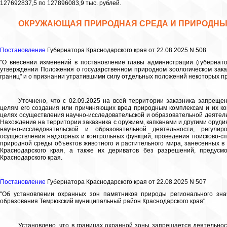
127692837,5 по 127896083,9 тыс. рублей.
ОКРУЖАЮЩАЯ ПРИРОДНАЯ СРЕДА И ПРИРОДНЫ
Постановление
Губернатора Краснодарского края от 22.08.2025 N 508
"О внесении изменений в постановление главы администрации (губернато
утверждении Положения о государственном природном зоологическом заказ
границ" и о признании утратившими силу отдельных положений некоторых пр
Уточнено, что с 02.09.2025 на всей территории заказника запреще
целям его создания или причиняющих вред природным комплексам и их ком
целях осуществления научно-исследовательской и образовательной деятель
Нахождение на территории заказника с оружием, капканами и другими оруди
научно-исследовательской и образовательной деятельности, регули
осуществления надзорных и контрольных функций, проведения поисково-с
природной среды объектов животного и растительного мира, занесенных в 
Краснодарского края, а также их дериватов без разрешений, предусм
Краснодарского края.
Постановление
Губернатора Краснодарского края от 22.08.2025 N 507
"Об установлении охранных зон памятников природы регионального зна
образования Темрюкский муниципальный район Краснодарского края"
Установлено, что в границах охранной зоны запрещается деятельно