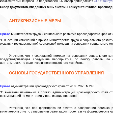
Исключительные права на представленный обзор принадлежат
ООО "Консул
Обзор документов, введенных в ИБ cистемы КонсультантПлюс: Краснодарск
АНТИКРИЗИСНЫЕ МЕРЫ
Приказ
Министерства труда и социального развития Краснодарского края от 
"О внесении изменений в приказ министерства труда и социального развити
оказании государственной социальной помощи на основании социального ко
Уточнено, что к социальной помощи на основании социального кон
предусматривающая следующие мероприятия: по поиску работы; по о
деятельности; по ведению личного подсобного хозяйства.
ОСНОВЫ ГОСУДАРСТВЕННОГО УПРАВЛЕНИЯ
Приказ
администрации Краснодарского края от 20.08.2025 N 248
"О внесении изменений в приказ администрации Краснодарского края от
рекомендаций по мониторингу реализации проектов"
Уточнено, что при формировании отчета о завершении реализаци
включается в отчет о завершении реализации проекта и не формируется в ка