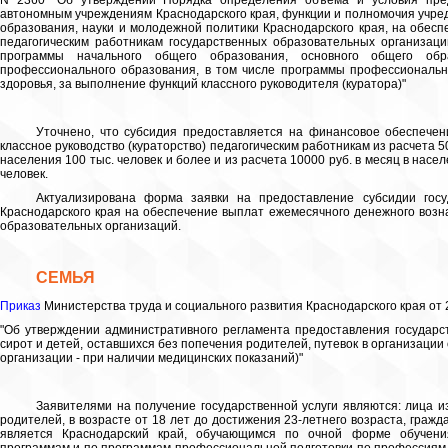
N 2360 "Об утверждении Порядка определения объема и условия пре
автономным учреждениям Краснодарского края, функции и полномочия учре
образования, науки и молодежной политики Краснодарского края, на обес
педагогическим работникам государственных образовательных организац
программы начального общего образования, основного общего обра
профессионального образования, в том числе программы профессиональн
здоровья, за выполнение функций классного руководителя (куратора)"
Уточнено, что субсидия предоставляется на финансовое обеспечен
классное руководство (кураторство) педагогическим работникам из расчета 
населения 100 тыс. человек и более и из расчета 10000 руб. в месяц в нас
человек.
Актуализирована форма заявки на предоставление субсидии го
Краснодарского края на обеспечение выплат ежемесячного денежного возн
образовательных организаций.
СЕМЬЯ
Приказ
Министерства труда и социального развития Краснодарского края от 
"Об утверждении административного регламента предоставления государс
сирот и детей, оставшихся без попечения родителей, путевок в организации
организации - при наличии медицинских показаний)"
Заявителями на получение государственной услуги являются: лица и
родителей, в возрасте от 18 лет до достижения 23-летнего возраста, граж
является Краснодарский край, обучающимся по очной форме обучен