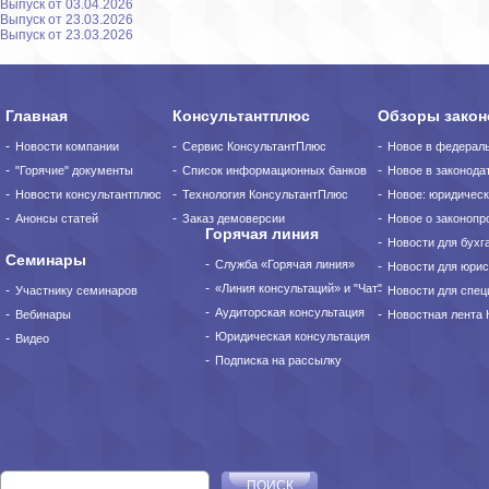
Выпуск от 03.04.2026
Выпуск от 23.03.2026
Выпуск от 23.03.2026
Главная
Консультантплюс
Обзоры закон
Новости компании
Сервис КонсультантПлюс
Новое в федерал
"Горячие" документы
Список информационных банков
Новое в законода
Новости консультантплюс
Технология КонсультантПлюс
Новое: юридическ
Анонсы статей
Заказ демоверсии
Новое о законопро
Горячая линия
Новости для бухг
Семинары
Служба «Горячая линия»
Новости для юрис
«Линия консультаций» и "Чат"
Участнику семинаров
Новости для спец
Аудиторская консультация
Вебинары
Новостная лента
Юридическая консультация
Видео
Подписка на рассылку