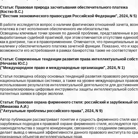
Статья: Правовая природа засчитывания обеспечительного платежа
(Костко В.С.)
("Вестник экономического правосудия Российской Федерации", 2024, N 5)
В работе исследуется вопрос о наличии фактических отношений зачета, воз
платежа в счет исполнения обеспеченного им обязательства.
Освещены ключевые точки зрения по данной проблеме, представленные в рос
выработанные судебной практикой, при этом отмечается отсутствие едино
как в доктрине, так и в правоприменении. Отмечается, что принципиальные 
наличии у обеспечительного платежа зачетной функции. Показано, что и хар
возможности его истребования в рамках банкротства также не соответствуют
Статья: Современные тенденции развития права интеллектуальной собст
(Нечаева Ю.С.)
("Международное право и международные организации", 2024, N 1)
Статья посвящена обзору основных тенденций развития правового регулиро
национальных правовых системах, а также на уровне международных право
использование результатов интеллектуальной деятельности для достижения 
проанализированы цифровые инструменты защиты интеллектуальной собств
патентных заявок в сфере экологии.
Статья: Правовая охрана фирменного стиля: российский и зарубежный о
(Минакова А.И.)
("Актуальные проблемы российского права", 2024, N 9)
Автор публикации рассматривает понятие и сущность фирменного стиля как 
зарубежных подходов к правовой охране фирменного стиля, исследуются п
законодательства о защите конкуренции, связанного с созданием смешения, 
делает вывод о меньшей эффективности данного правового института по с
признанных объектов интеллектуальных прав.