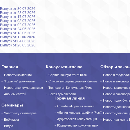
Выпуск от 30.07.2026
Выпуск от 23.07.2026
Выпуск от 17.07.2026
Выпуск от 08.07.2026
Выпуск от 02.07.2026
Выпуск от 24.06.2026
Выпуск от 18.06.2026
Выпуск от 11.06.2026
Выпуск от 04.06.2026
Выпуск от 28.05.2026
Главная
Консультантплюс
Обзоры закон
Новости компании
Сервис КонсультантПлюс
Новое в федерал
"Горячие" документы
Список информационных банков
Новое в законода
Новости консультантплюс
Технология КонсультантПлюс
Новое: юридическ
Анонсы статей
Заказ демоверсии
Новое о законопро
Горячая линия
Новости для бухг
Семинары
Служба «Горячая линия»
Новости для юрис
«Линия консультаций» и "Чат"
Участнику семинаров
Новости для спец
Аудиторская консультация
Вебинары
Новостная лента
Юридическая консультация
Видео