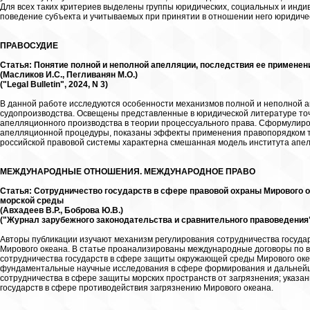
Для всех таких критериев выделены группы юридических, социальных и инди
поведение субъекта и учитываемых при принятии в отношении него юридиче
ПРАВОСУДИЕ
Статья: Понятие полной и неполной апелляции, последствия ее примене
(Масликов И.С., Пегливанян М.О.)
("Legal Bulletin", 2024, N 3)
В данной работе исследуются особенности механизмов полной и неполной а
судопроизводства. Освещены представленные в юридической литературе то
апелляционного производства в теории процессуального права. Сформулир
апелляционной процедуры, показаны эффекты применения правопорядком то
российской правовой системы характерна смешанная модель института апе
МЕЖДУНАРОДНЫЕ ОТНОШЕНИЯ. МЕЖДУНАРОДНОЕ ПРАВО
Статья: Сотрудничество государств в сфере правовой охраны Мирового о
морской среды
(Авхадеев В.Р., Боброва Ю.В.)
("Журнал зарубежного законодательства и сравнительного правоведения",
Авторы публикации изучают механизм регулирования сотрудничества госуда
Мирового океана. В статье проанализированы международные договоры по 
сотрудничества государств в сфере защиты окружающей среды Мирового оке
фундаментальные научные исследования в сфере формирования и дальнейш
сотрудничества в сфере защиты морских пространств от загрязнения; указ
государств в сфере противодействия загрязнению Мирового океана.