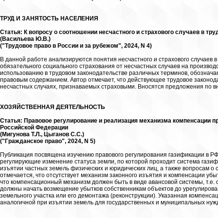
ТРУД И ЗАНЯТОСТЬ НАСЕЛЕНИЯ
Статья: К вопросу о соотношении несчастного и страхового случаев в тр
(Васильева Ю.В.)
("Трудовое право в России и за рубежом", 2024, N 4)
В данной работе анализируются понятия несчастного и страхового случаев 
обязательного социального страхования от несчастных случаев на производ
использованию в трудовом законодательстве различных терминов, обознач
правовым содержанием. Автор отмечает, что действующее трудовое законод
несчастных случаях, признаваемых страховыми. Вносятся предложения по вн
ХОЗЯЙСТВЕННАЯ ДЕЯТЕЛЬНОСТЬ
Статья: Правовое регулирование и реализация механизма компенсации пр
Российской Федерации
(Мигунова Т.Л., Цыганов С.С.)
("Гражданское право", 2024, N 5)
Публикация посвящена изучению правового регулирования газификации в Р
регулирующие изменение статуса земли, по которой проходит система гази
изъятии частных земель физических и юридических лиц, а также вопросам о с
отмечается, что отсутствует механизм законного изъятия и компенсации убы
что компенсационный механизм должен быть в виде авансовой системы, т.е.
должны начать возмещение убытков собственникам объектов до урегулирован
земельного участка или его демонтажа (реконструкции). Указанная компенса
аналогичной при изъятии земель для государственных и муниципальных нуж