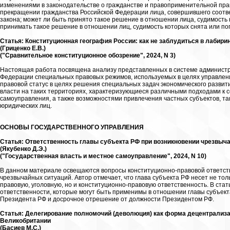
изменениями в законодательстве о гражданстве и правоприменительной прак
прекращении гражданства Российской Федерации лица, совершившего соот
закона; может ли быть принято такое решение в отношении лица, судимость к
принимать такое решение в отношении лиц, судимость которых снята или пог
Статья: Конституционная география России: как не заблудиться в лабири
(Гриценко Е.В.)
("Сравнительное конституционное обозрение", 2024, N 3)
Настоящая работа посвящена анализу представленных в системе администр
Федерации специальных правовых режимов, используемых в целях управле
правовой статус в целях решения специальных задач экономического разви
власти на таких территориях, характеризующиеся различными подходами к с
самоуправления, а также возможностями привлечения частных субъектов, та
юридических лиц.
ОСНОВЫ ГОСУДАРСТВЕННОГО УПРАВЛЕНИЯ
Статья: Ответственность главы субъекта РФ при возникновении чрезвыча
(Якубенко Д.Э.)
("Государственная власть и местное самоуправление", 2024, N 10)
В данном материале освещаются вопросы конституционно-правовой ответств
чрезвычайных ситуаций. Автор отмечает, что глава субъекта РФ несет не то
правовую, уголовную, но и конституционно-правовую ответственность. В ст
ответственности, которые могут быть применимы в отношении главы субъек
Президента РФ и досрочное отрешение от должности Президентом РФ.
Статья: Делегирование полномочий (деволюция) как форма децентрализа
Великобритании
(Басиев М.С.)