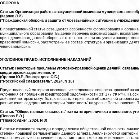
ОБОРОНА
Статья: Организация работы эвакуационной комиссии муниципального об
(Карпов Л.Р.)
("Гражданская оборона и защита от чрезвычайных ситуаций в учреждениях,
В представленной статье освещаются особенности формирования и организ
муниципального образования. Выделен перечень основных задач, возлагаемы
приведения гражданской обороны в готовность и при получении распоряжен
правомочий комиссии, рассмотрены ее состав, структура и организация де
членов комиссии.
УГОЛОВНОЕ ПРАВО. ИСПОЛНЕНИЕ НАКАЗАНИЙ
Статья: Некоторые проблемы уголовно-правовой оценки деяний, связанн
кредиторской задолженности
(Орлова Ю.Р., Виноградова О.Б.)
("Российский следователь", 2024, N 10)
Представленный материал посвящен исследованию вопросов правовой квали
уклонения от погашения кредиторской задолженности (ст. 177 УК РФ). На о
действий, которые могут быть отнесены к признакам объективной стороны 
разъяснения содержания категории "злостность" на уровне Постановления 
Статья: "Общественная опасность" как категория личности виновного: у
(Попова Е.Э.)
("Правосудие", 2024, N 3)
В статье изучаются подходы к определению общественной опасности личност
степени правовой регламентации данного аспекта. Анализируются критерии 
уголовному делу и назначения наказания, так и в ходе его исполнения, а так