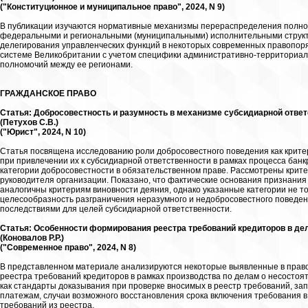
("Конституционное и муниципальное право", 2024, N 9)
В публикации изучаются нормативные механизмы перераспределения полном
федеральными и региональными (муниципальными) исполнительными структ
делегирования управленческих функций в некоторых современных правопор
системе Великобритании с учетом специфики административно-территориал
полномочий между ее регионами.
ГРАЖДАНСКОЕ ПРАВО
Статья: Добросовестность и разумность в механизме субсидиарной отве
(Петухов С.В.)
("Юрист", 2024, N 10)
Статья посвящена исследованию роли добросовестного поведения как крит
при привлечении их к субсидиарной ответственности в рамках процесса бан
категории добросовестности в обязательственном праве. Рассмотрены крит
руководителя организации. Показано, что фактические основания признан
аналогичны критериям виновности деяния, однако указанные категории не 
целесообразность разграничения неразумного и недобросовестного поведен
последствиями для целей субсидиарной ответственности.
Статья: Особенности формирования реестра требований кредиторов в дел
(Коновалов Р.Р.)
("Современное право", 2024, N 8)
В представленном материале анализируются некоторые выявленные в прав
реестра требований кредиторов в рамках производства по делам о несостоят
как стандарты доказывания при проверке вносимых в реестр требований, за
платежам, случаи возможного восстановления срока включения требования в
требований из реестра.