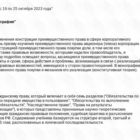
 19 по 25 октября 2023 года"
ография"
енения конструкции преимущественного права в сфере корпоративного
зь призму изучения преимущественного права акционера (члена) корпорации.
трукцией преимущественного права покупки доли, в том числе его
а также правовые возможности, которыми наделен правообладатель, и
тор подробно освещает вопросы, касающиеся преимущественного права
екты и сроки, сфера действия и проблемы, возникающие в связи с реализацие
правовых возможностей, имеющихся у сторон правоотношений. В монографии
енного права покупки и механизм его реализации (конститутивная теория).
данскому праву, который включает в себя семь разделов ("Обязательства по
по передаче имущества в пользование", "Обязательства по выполнению
 обязательств", "Наследственное право", "Права на результаты
изации"), в которых представлены признанные научно-теоретические
ющие гражданско-правовые положения, судебная практика и разъяснения
в РФ. Содержание учебника базируется на структуре второй, третьей и
5 глав, расположенных в логической последовательности.