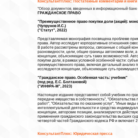
КонсультантПлюс: Постатейные комментарии и книги
"Обзор документов, введенных в информационный банк с
ГРАЖДАНСКОЕ ПРАВО
"Преимущественное право покупки доли (акций): мон
(Чупрунов И.С.)
("Статут", 2022)
Представляемая монография посвящена проблеме прим
права. Автор исследует корпоративные отношения скво
В работе рассмотрены вопросы, связанные с общей конс
разновидности, цели, общие границы автономии воли, 
концепции, объясняющие суть таких возможностей. Ав
покупки доли, в рамках условной особенной части: субъ
преимущественного права, включая детальный анализ 
исследуются концепции, объясняющие суть преимуществ
"Гражданское право. Особенная часть: учебник"
(под ред. Е.С. Болтановой)
("ИНФРА-М", 2023)
Настоящее издание представляет собой учебник по граж
передаче имущества в собственность", "Обязательства 
работ", "Обязательства по оказанию услуг", "Иные виды
интеллектуальной деятельности и средства индивидуал
концепции, авторские позиции, анализируются действу
применения гражданского законодательства высших судо
четвертой частей Гражданского кодекса РФ и включает 2
КонсультантПлюс: Юридическая пресса