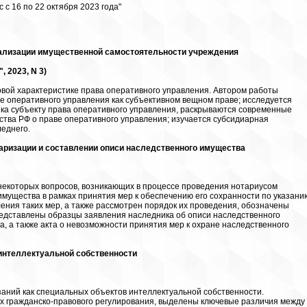
с 16 по 22 октября 2023 года"
еализации имущественной самостоятельности учреждения
, 2023, N 3)
овой характеристике права оперативного управления. Автором работы
е оперативного управления как субъективном вещном праве; исследуется
ка субъекту права оперативного управления, раскрываются современные
тва РФ о праве оперативного управления; изучается субсидиарная
леднего.
аризации и составлении описи наследственного имущества
екоторых вопросов, возникающих в процессе проведения нотариусом
имущества в рамках принятия мер к обеспечению его сохранности по указани
ния таких мер, а также рассмотрен порядок их проведения, обозначены
едставлены образцы заявления наследника об описи наследственного
а, а также акта о невозможности принятия мер к охране наследственного
 интеллектуальной собственности
заний как специальных объектов интеллектуальной собственности.
ах гражданско-правового регулирования, выделены ключевые различия между