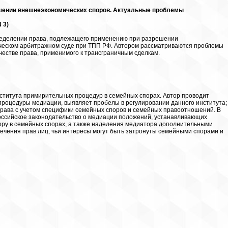
ешении внешнеэкономических споров. Актуальные проблемы
 3)
ределении права, подлежащего применению при разрешении
ческом арбитражном суде при ТПП РФ. Автором рассматриваются проблемы
честве права, применимого к трансграничным сделкам.
ститута примирительных процедур в семейных спорах. Автор проводит
 процедуры медиации, выявляет пробелы в регулировании данного института;
права с учетом специфики семейных споров и семейных правоотношений. В
оссийское законодательство о медиации положений, устанавливающих
ру в семейных спорах, а также наделения медиатора дополнительными
ечения прав лиц, чьи интересы могут быть затронуты семейными спорами и