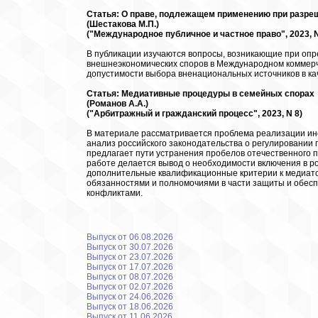
Статья: О праве, подлежащем применению при разр
(Шестакова М.П.)
("Международное публичное и частное право", 2023, N
В публикации изучаются вопросы, возникающие при оп
внешнеэкономических споров в Международном коммер
допустимости выбора вненациональных источников в ка
Статья: Медиативные процедуры в семейных спорах
(Романов А.А.)
("Арбитражный и гражданский процесс", 2023, N 8)
В материале рассматривается проблема реализации ин
анализ российского законодательства о регулировании
предлагает пути устранения пробелов отечественного 
работе делается вывод о необходимости включения в р
дополнительные квалификационные критерии к медиато
обязанностями и полномочиями в части защиты и обесп
конфликтами.
Выпуск от 06.08.2026
Выпуск от 30.07.2026
Выпуск от 23.07.2026
Выпуск от 17.07.2026
Выпуск от 08.07.2026
Выпуск от 02.07.2026
Выпуск от 24.06.2026
Выпуск от 18.06.2026
Выпуск от 11.06.2026