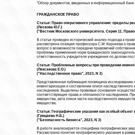
"Обзор документов, введенных в информационный банк с 
ГРАЖДАНСКОЕ ПРАВО
Статья: Право оперативного управления: пределы р
(Лескова Ю.Г.)
("Вестник Московского университета. Серия 11. Право"
В статье проведен исторический анализ подхода к прав
рассмотрена позиция профессора С.М. Корнеева о прав
вопрос о возможности передачи правомочий собственни
проблемы применения норм гражданского законодательс
ответственность учредителя учреждения по долгам пос
Статья: Проблемные вопросы при проведении инвент
(Лексакова Е.О.)
("Наследственное право", 2023, N 3)
Представленная публикация посвящена исследованию н
инвентаризации и составлении описи наследственного 
наследников. Выделены правовые основания осуществле
соответствующие права и обязанности наследников. Пр
имущества, акта описи части наследственного имуществ
имущества.
Статья: Географические указания как особый объект
(Грицаева Н.Б.)
("Безопасность бизнеса", 2023, N 3)
В работе анализируется специфика географических ука
Рассмотрено понятие географического указания в рамк