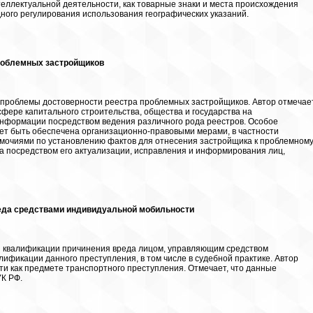
теллектуальной деятельности, как товарные знаки и места происхождения
ного регулирования использования географических указаний.
проблемных застройщиков
проблемы достоверности реестра проблемных застройщиков. Автор отмечает
сфере капитального строительства, общества и государства на
информации посредством ведения различного рода реестров. Особое
жет быть обеспечена организационно-правовыми мерами, в частности
мочиями по установлению фактов для отнесения застройщика к проблемному
а посредством его актуализации, исправления и информирования лиц,
реда средствами индивидуальной мобильности
й квалификации причинения вреда лицом, управляющим средством
ификации данного преступления, в том числе в судебной практике. Автор
ти как предмете транспортного преступления. Отмечает, что данные
УК РФ.