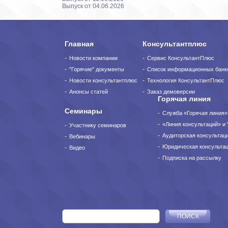
Выпуск от 04.06.2026
Главная
Консультантплюс
Новости компании
Сервис КонсультантПлюс
"Горячие" документы
Список информационных банк
Новости консультантплюс
Технология КонсультантПлюс
Анонсы статей
Заказ демоверсии
Горячая линия
Семинары
Служба «Горячая линия»
«Линия консультаций» и 
Участнику семинаров
Аудиторская консультац
Вебинары
Юридическая консульта
Видео
Подписка на рассылку