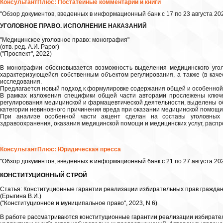
КонсультантПлюс: Постатейные комментарии и книги
"Обзор документов, введенных в информационный банк с 17 по 23 августа 202
УГОЛОВНОЕ ПРАВО. ИСПОЛНЕНИЕ НАКАЗАНИЙ
"Медицинское уголовное право: монография"
(отв. ред. А.И. Рарог)
("Проспект", 2022)
В монографии обосновывается возможность выделения медицинского уголо
характеризующейся собственным объектом регулирования, а также (в кач
исследования.
Предлагается новый подход к формулировке содержания общей и особенной
В рамках изложения специфики общей части авторами прослежены ключе
регулирования медицинской и фармацевтической деятельности, выделены об
категории невиновного причинения вреда при оказании медицинской помощи 
При анализе особенной части акцент сделан на составы уголовных
здравоохранения, оказания медицинской помощи и медицинских услуг, расп
КонсультантПлюс: Юридическая пресса
"Обзор документов, введенных в информационный банк с 21 по 27 августа 202
КОНСТИТУЦИОННЫЙ СТРОЙ
Статья: Конституционные гарантии реализации избирательных прав граждан
(Ерыгина В.И.)
("Конституционное и муниципальное право", 2023, N 6)
В работе рассматриваются конституционные гарантии реализации избирател