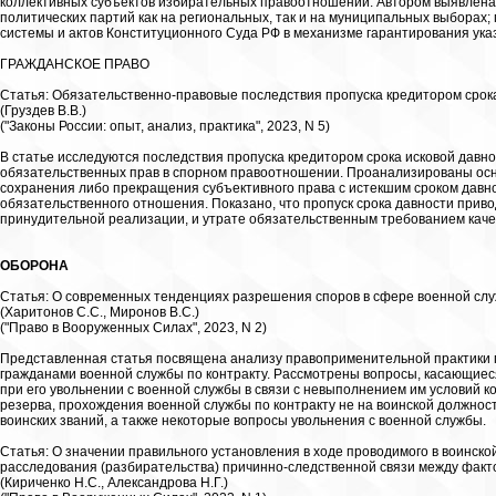
коллективных субъектов избирательных правоотношений. Автором выявлен
политических партий как на региональных, так и на муниципальных выборах
системы и актов Конституционного Суда РФ в механизме гарантирования ука
ГРАЖДАНСКОЕ ПРАВО
Статья: Обязательственно-правовые последствия пропуска кредитором срок
(Груздев В.В.)
("Законы России: опыт, анализ, практика", 2023, N 5)
В статье исследуются последствия пропуска кредитором срока исковой давно
обязательственных прав в спорном правоотношении. Проанализированы осн
сохранения либо прекращения субъективного права с истекшим сроком давно
обязательственного отношения. Показано, что пропуск срока давности прив
принудительной реализации, и утрате обязательственным требованием каче
ОБОРОНА
Статья: О современных тенденциях разрешения споров в сфере военной сл
(Харитонов С.С., Миронов В.С.)
("Право в Вооруженных Силах", 2023, N 2)
Представленная статья посвящена анализу правоприменительной практики 
гражданами военной службы по контракту. Рассмотрены вопросы, касающие
при его увольнении с военной службы в связи с невыполнением им условий 
резерва, прохождения военной службы по контракту не на воинской должнос
воинских званий, а также некоторые вопросы увольнения с военной службы.
Статья: О значении правильного установления в ходе проводимого в воинско
расследования (разбирательства) причинно-следственной связи между фак
(Кириченко Н.С., Александрова Н.Г.)