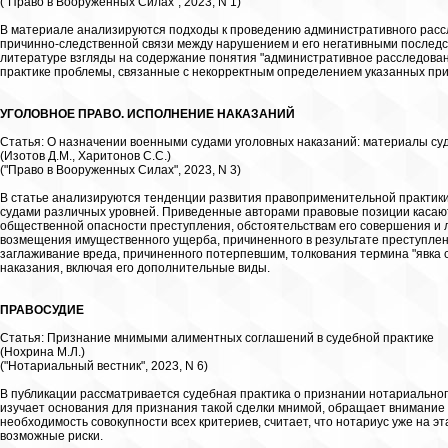
("Право в Вооруженных Силах", 2023, N 1)
В материале анализируются подходы к проведению административного расс
причинно-следственной связи между нарушением и его негативными послед
литературе взгляды на содержание понятия "административное расследова
практике проблемы, связанные с некорректным определением указанных при
УГОЛОВНОЕ ПРАВО. ИСПОЛНЕНИЕ НАКАЗАНИЙ
Статья: О назначении военными судами уголовных наказаний: материалы су
(Изотов Д.М., Харитонов С.С.)
("Право в Вооруженных Силах", 2023, N 3)
В статье анализируются тенденции развития правоприменительной практик
судами различных уровней. Приведенные авторами правовые позиции касают
общественной опасности преступления, обстоятельствам его совершения и л
возмещения имущественного ущерба, причиненного в результате преступлен
заглаживание вреда, причиненного потерпевшим, толкования термина "явка с
наказания, включая его дополнительные виды.
ПРАВОСУДИЕ
Статья: Признание мнимыми алиментных соглашений в судебной практике
(Нохрина М.Л.)
("Нотариальный вестник", 2023, N 6)
В публикации рассматривается судебная практика о признании нотариально
изучает основания для признания такой сделки мнимой, обращает внимание 
необходимость совокупности всех критериев, считает, что нотариус уже на
возможные риски.