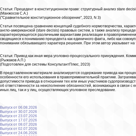
Статья: Прецедент в конституционном праве: структурный анализ stare decisis
(Манжосов С.А.)
("Сравнительное конституционное обозрение", 2023, N 3)
Статья посвящена сравнению концепций судебного нормотворчества, характер
англо-американской (stare decisis) правовых систем, а также анализу прецед
характеризующегося различными вариантами реализации в правоприменени
сводящиеся к пониманию прецедента как единичного факта, либо как совоку
понимании обязывающего характера решения. При этом автор указывает на 
Статья: Привод как иная мера уголовно-процессуального принуждения. Комм
(Рыжаков А.П.)
(Подготовлен для системы КонсультантПлюс, 2023)
В представленном материале анализируется содержание привода как процес
особенности его использования в правоприменительной практике. Затрагива
допустимости привода в отношении тех или иных участников судопроизводст
об ответственности за неисполнение обязанностей, возникающих в связи с е
иных лиц, так и у лиц, осуществляющих уголовное преследование.
Выпуск от 06.08.2026
Выпуск от 30.07.2026
Выпуск от 23.07.2026
Выпуск от 17.07.2026
Выпуск от 08.07.2026
Выпуск от 02.07.2026
Выпуск от 24.06.2026