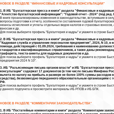
НОВОЕ В РАЗДЕЛЕ "ФИНАНСОВЫЕ И КАДРОВЫЕ КОНСУЛЬТАЦИИ"
1. В ИБ "Бухгалтерская пресса и книги" раздела "Финансовые и кадровы
"Агентство бухгалтерской информации": "Годовой отчет - 2024" (под ред. В.
В книге проанализированы изменения в законодательстве, вступившие в силу в
вопросы подготовки к отчету, особенности составления годовой бухгалтерской
нюансы исчисления и уплаты отдельных видов налогов и страховых взносов,
взносам и др.
Для поиска выберите профиль "Бухгалтерия и кадры" и укажите в строке Быст
2. В ИБ "Бухгалтерская пресса и книги" раздела "Финансовые и кадров
"Кадровая служба и управление персоналом предприятия", 2024, N 10, в
помощи, действующий с 01.09.2024, требования к наименованию должно
стандартов и квалификационных справочников, а также даны рекомендац
трафарета, текста-анкеты для кадровых документов и др.
Для поиска выберите профиль "Бухгалтерия и кадры" и укажите в строке Быс
предприятия 2024 N 10".
3. ИБ "Разъясняющие письма органов власти" и ИБ "Бухгалтерская пресс
консультации" содержат 17 документов (в том числе письма Минфина Рос
вычета по налогу на прибыль в размере не более 100% суммы расходов 
средства), безвозмездно переданного образовательным организациям с госа
РФ.
Для поиска выберите профиль "Бухгалтерия и кадры" и укажите в строке Быстрог
у данного подпункта и просмотрите материалы ИБ РПОВ и ИБ БПК.
НОВОЕ В РАЗДЕЛЕ "КОММЕНТАРИИ ЗАКОНОДАТЕЛЬСТВА"
1. В ИБ "Постатейные комментарии и книги" раздела "Комментарии закон