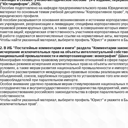
таблицах и схемах: учебно-методическое пособие" (4-е издание, перерабо
("Юстицинформ", 2025).
Пособие подготовлено на кафедре предпринимательского права Юридическог
материал по основным темам учебной дисциплины "Корпоративное право", 
юридического профиля.
В пособии раскрываются основания возникновения и источники корпоративн
их учреждения, реорганизации и ликвидации; специфика корпоративного упра
правовой режим крупных сделок, а также сделок, в совершении которых име
пакетов акций; юридическая ответственность участников корпоративных пра
В работе содержатся многочисленные ссылки на нормативные акты, материа
Чтобы найти указанный материал, выберите профиль "Юрист" и укажите в Бы
2. В ИБ "Постатейные комментарии и книги" раздела "Комментарии зако
исчерпание исключительных прав на объекты интеллектуальной собствен
национальной промышленности и импортозамещение: монография" (Шахназа
Монография посвящена правовому регулированию отношений в сфере пара
правовых режимов исчерпания исключительных прав на объекты интеллектуа
условиях, а также мерам развития национальной промышленности и импорт
В работе рассматриваются международно-правовые основы реализации мех
объединений, союзов, зарубежных государств по установлению того или ино
правообладателей при параллельном импорте.
Особое внимание уделено правовым мерам стимулирования национальных п
сотрудничества и внутригосударственного сотрудничества предприятий, и
совершенствованию российского законодательства в сфере параллельного и
собственности.
Чтобы найти указанный материал, выберите профиль "Юрист" и укажите в Б
исключительных прав".