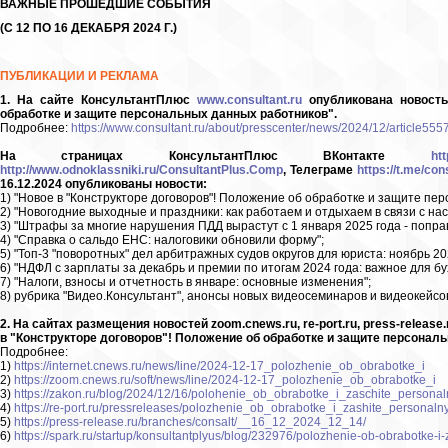
ВАЖНЫЕ ПРОШЕДШИЕ СОБЫТИЯ
(С 12 ПО 16 ДЕКАБРЯ 2024 Г.)
ПУБЛИКАЦИИ И РЕКЛАМА
1. На сайте КонсультантПлюс
www.consultant.ru
опубликована новость
обработке и защите персональных данных работников".
Подробнее:
https://www.consultant.ru/about/presscenter/news/2024/12/article5557
На страницах КонсультантПлюс ВКонтакте
ht
http://www.odnoklassniki.ru/ConsultantPlus.Comp
, Телеграме
https://t.me/con
16.12.2024 опубликованы новости:
1) "Новое в "Конструкторе договоров"! Положение об обработке и защите пе
2) "Новогодние выходные и праздники: как работаем и отдыхаем в связи с на
3) "Штрафы за многие нарушения ПДД вырастут с 1 января 2025 года - попра
4) "Справка о сальдо ЕНС: налоговики обновили форму";
5) "Топ-3 "поворотных" дел арбитражных судов округов для юриста: ноябрь 20
6) "НДФЛ с зарплаты за декабрь и премии по итогам 2024 года: важное для бу
7) "Налоги, взносы и отчетность в январе: основные изменения";
8) рубрика "Видео.Консультант", анонсы новых видеосеминаров и видеокейсо
2. На сайтах размещения новостей zoom.cnews.ru, re-port.ru, press-release.
в "Конструкторе договоров"! Положение об обработке и защите персонал
Подробнее:
1)
https://internet.cnews.ru/news/line/2024-12-17_polozhenie_ob_obrabotke_i
2)
https://zoom.cnews.ru/soft/news/line/2024-12-17_polozhenie_ob_obrabotke_i
3)
https://zakon.ru/blog/2024/12/16/polohenie_ob_obrabotke_i_zaschite_persona
4)
https://re-port.ru/pressreleases/polozhenie_ob_obrabotke_i_zashite_personaln
5)
https://press-release.ru/branches/consalt/__16_12_2024_12_14/
6)
https://spark.ru/startup/konsultantplyus/blog/232976/polozhenie-ob-obrabotke-i-z