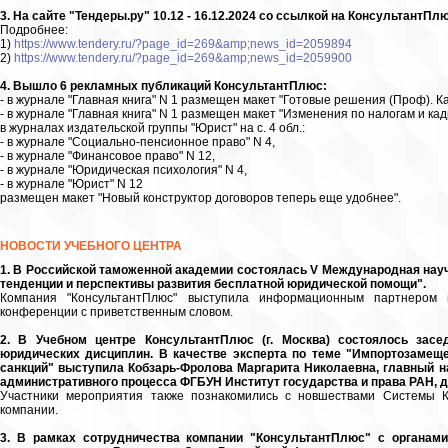
3. На сайте "Тендеры.ру" 10.12 - 16.12.2024 со ссылкой на КонсультантП
Подробнее:
1)
https://www.tendery.ru/?page_id=269&amp;news_id=2059894
2)
https://www.tendery.ru/?page_id=269&amp;news_id=2059900
4. Вышло 6 рекламных публикаций КонсультантПлюс:
- в журнале "Главная книга" N 1 размещен макет "Готовые решения (Проф). К
- в журнале "Главная книга" N 1 размещен макет "Изменения по налогам и кад
в журналах издательской группы "Юрист" на с. 4 обл.:
- в журнале "Социально-пенсионное право" N 4,
- в журнале "Финансовое право" N 12,
- в журнале "Юридическая психология" N 4,
- в журнале "Юрист" N 12
размещен макет "Новый конструктор договоров теперь еще удобнее".
НОВОСТИ УЧЕБНОГО ЦЕНТРА
1. В Российской таможенной академии состоялась V Международная нау
тенденции и перспективы развития бесплатной юридической помощи".
Компания "КонсультантПлюс" выступила информационным партнером 
конференции с приветственным словом.
2. В Учебном центре КонсультантПлюс (г. Москва) состоялось зас
юридических дисциплин. В качестве эксперта по теме "Импортозамещ
санкций" выступила Кобзарь-Фролова Маргарита Николаевна, главный н
административного процесса ФГБУН Институт государства и права РАН, д
Участники мероприятия также познакомились с новшествами Системы 
компании.
3. В рамках сотрудничества компании "КонсультантПлюс" с органам