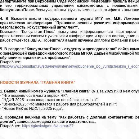
департаменте при Верховном Суде Российской Федерации прошла лекция
и его территориальных управлений ознакомились с новшествам
КонсультантПлюс.
Всем участникам вручены именные сертификаты компани
4. В Высшей школе государственного аудита МГУ им. М.В. Ломоно
практическая конференция "Правовые основы развития информацион
безопасность, искусственный интеллект".
Компания "КонсультантПлюс" выступила информационным партнером 
приветственным словом к участникам конференции и провел награждение п
работ студентов ВШГА. Победителям были вручены дипломы компании и цен
5. В разделе "КонсультантПлюс - студенту и преподавателю" сайта ко
с заведующей кафедрой налогового права МГЮА Дарьей Михайловной Мошк
обучении и перспективах профессии".
Подробнее:
https://www.consultant.ru/edu/news/interview/obuchenie_po_yuridicheskim_i_eco
НОВОСТИ ЖУРНАЛА "ГЛАВНАЯ КНИГА"
1. Вышел новый номер журнала "Главная книга" (N 1 за 2025 г.). В нем о
- "Что поменялось в части первой НК";
- "НДФЛ-2025: ваша шпаргалка по новой шкале ставок";
- "Взносы-2025: что меняется в работе для работодателей и ИП";
- "Новые КБК по НДФЛ с 2025 года".
2. Проведен вебинар на тему "Как работать с долгами контрагентов: р
долгов", запись размещена на сайте издательства.
Подробнее:
https://glavkniga.ru/webinar/37