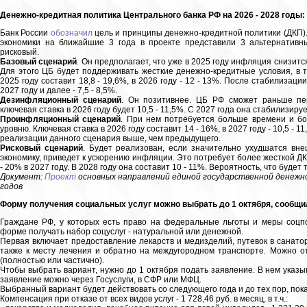
Денежно-кредитная политика Центрального банка РФ на 2026 - 2028 годы: 
Банк России
обозначил
цель и принципы денежно-кредитной политики (ДКП)
экономики на ближайшие 3 года в проекте представили 3 альтернатив
рисковый.
Базовый сценарий
. Он предполагает, что уже в 2025 году инфляция снизится
Для этого ЦБ будет поддерживать жесткие денежно-кредитные условия, в т.
2025 году составит 18,8 - 19,6%, в 2026 году - 12 - 13%. После стабилиза
2027 году и далее - 7,5 - 8,5%.
Дезинфляционный сценарий
. Он позитивнее. ЦБ РФ сможет раньше пер
ключевая ставка в 2026 году будет 10,5 - 11,5%. С 2027 года она стабилизируе
Проинфляционный сценарий
. При нем потребуется больше времени и б
уровню. Ключевая ставка в 2026 году составит 14 - 16%, в 2027 году - 10,5 - 11
реализации данного сценария выше, чем предыдущего.
Рисковый сценарий
. Будет реализован, если значительно ухудшатся вне
экономику, приведет к ускорению инфляции. Это потребует более жесткой ДКП
- 20% в 2027 году. В 2028 году она составит 10 - 11%. Вероятность, что будет 
Документ:
Проект
основных направлений единой государственной денежно
годов
Форму получения социальных услуг можно выбрать до 1 октября, сообщ
Граждане РФ, у которых есть право на федеральные льготы и меры соцпо
форме получать набор соцуслуг - натуральной или денежной.
Первая включает предоставление лекарств и медизделий, путевок в санатор
также к месту лечения и обратно на междугородном транспорте. Можно от
(полностью или частично).
Чтобы выбрать вариант, нужно до 1 октября подать заявление. В нем указы
заявление можно через Госуслуги, в СФР или МФЦ.
Выбранный вариант будет действовать со следующего года и до тех пор, пок
Компенсация при отказе от всех видов услуг - 1 728,46 руб. в месяц, в т.ч.: