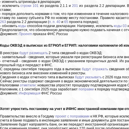
- изменить штрихкоды в декларации;
- исключить
строки 101
из раздела 2.1.1 и
201
из раздела 2.2 декларации. 
ставки;
- порядок дополнить нормами о том, что при изменении в течение налогового
ставку по закону субъекта РФ по новому месту постановки. Правило касает
263
раздела 2.2 декларации (
п. п. 40
и
65
проекта порядка);
- обновить
коды
способов подачи декларации. Например, исключить
коды 03
Предполагается, что обновленную декларацию нужно подавать начиная с отче
Документ:
Проект
приказа ФНС России
Коды ОКВЭД в выписках из ЕГРЮЛ и ЕГРИП: налоговики напомнили об изм
В реестрах
будут размещать
2 типа сведений о кодах ОКВЭД:
- заявительный - сведения, которые указали при регистрации бизнеса или вн
- отчетный - сведения о кодах ОКВЭД с указанием процентных долей. Их ра
прошлый год и передаст в ФНС.
С середины сентября текущего года в выписках
будут отражать
сведения об
нового бизнеса или внесении изменений в реестры.
Сведения о кодах отчетного типа в выписках
будут указывать
с 2026 года посл
Сейчас реестры содержат сведения о видах экономической деятельности по 
Налоговики
отметили
: новшества упростят процедуру подтверждения кодов 
Напомним, с 1 сентября 2025 года заработают
поправки
к порядку подтвержд
Документ:
Информация
ФНС России
Хотят упростить постановку на учет в ИФНС иностранной компании при отк
Правительство внесло в Госдуму
проект с поправками
к НК РФ, которые искл
счета в банке подавать в инспекцию заявление и иные документы для постановки
Заявление будет направлять банк, он же передаст иностранной организации
Если изменения примут, они заработают через 270 дней после опубликования 