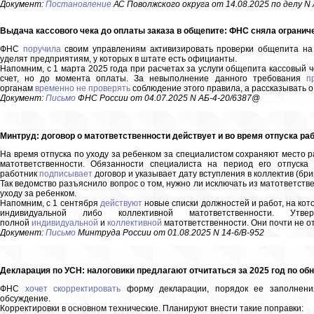
Документ:
Постановление
АС Поволжского округа от 14.08.2025 по делу N
Выдача кассового чека до оплаты заказа в общепите: ФНС сняла огранич
ФНС
поручила
своим управлениям активизировать проверки общепита на
уделят предприятиям, у которых в штате есть официанты.
Напомним, с 1 марта 2025 года при расчетах за услуги общепита кассовый 
счет, но до момента оплаты. За невыполнение данного требования
п
органам
временно не проверять
соблюдение этого правила, а рассказывать 
Документ:
Письмо
ФНС России от 04.07.2025 N АБ-4-20/6387@
Минтруд: договор о матответственности действует и во время отпуска ра
На время отпуска по уходу за ребенком за специалистом сохраняют место 
матответственности. Обязанности специалиста на период его отпуска
работник
подписывает
договор и указывает дату вступления в коллектив (бри
Так ведомство разъяснило вопрос о том, нужно ли исключать из матответстве
уходу за ребенком.
Напомним, с 1 сентября
действуют
новые списки должностей и работ, на кот
индивидуальной либо коллективной матответственности. 
полной
индивидуальной
и
коллективной
матответственности. Они почти не о
Документ:
Письмо
Минтруда России от 01.08.2025 N 14-6/В-952
Декларация по УСН: налоговики предлагают отчитаться за 2025 год по об
ФНС
хочет скорректировать
форму декларации, порядок ее заполнени
обсуждение.
Корректировки в основном технические. Планируют внести такие поправки: