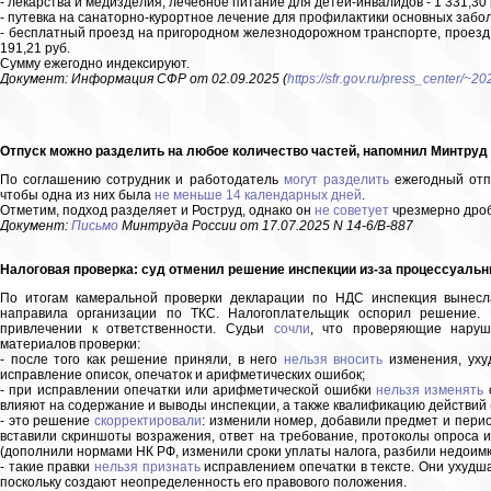
- лекарства и медизделия, лечебное питание для детей-инвалидов - 1 331,30 
- путевка на санаторно-курортное лечение для профилактики основных заболе
- бесплатный проезд на пригородном железнодорожном транспорте, проезд 
191,21 руб.
Сумму ежегодно индексируют.
Документ: Информация СФР от 02.09.2025 (
https://sfr.gov.ru/press_center/~
Отпуск можно разделить на любое количество частей, напомнил Минтруд
По соглашению сотрудник и работодатель
могут разделить
ежегодный отпу
чтобы одна из них была
не меньше 14 календарных дней
.
Отметим, подход разделяет и Роструд, однако он
не советует
чрезмерно дроб
Документ:
Письмо
Минтруда России от 17.07.2025 N 14-6/В-887
Налоговая проверка: суд отменил решение инспекции из-за процессуальн
По итогам камеральной проверки декларации по НДС инспекция вынесла
направила организации по ТКС. Налогоплательщик оспорил решение. 
привлечении к ответственности. Судьи
сочли
, что проверяющие наруш
материалов проверки:
- после того как решение приняли, в него
нельзя вносить
изменения, уху
исправление описок, опечаток и арифметических ошибок;
- при исправлении опечатки или арифметической ошибки
нельзя изменять
с
влияют на содержание и выводы инспекции, а также квалификацию действий 
- это решение
скорректировали
: изменили номер, добавили предмет и перио
вставили скриншоты возражения, ответ на требование, протоколы опроса и
(дополнили нормами НК РФ, изменили сроки уплаты налога, разбили недоимку
- такие правки
нельзя признать
исправлением опечатки в тексте. Они ухудш
поскольку создают неопределенность его правового положения.