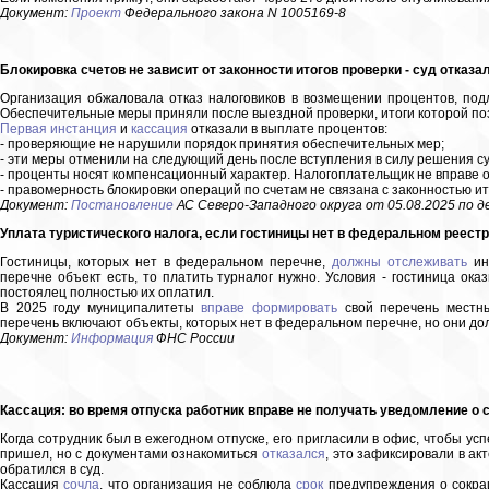
Документ:
Проект
Федерального закона N 1005169-8
Блокировка счетов не зависит от законности итогов проверки - суд отказа
Организация обжаловала отказ налоговиков в возмещении процентов, под
Обеспечительные меры приняли после выездной проверки, итоги которой по
Первая инстанция
и
кассация
отказали в выплате процентов:
- проверяющие не нарушили порядок принятия обеспечительных мер;
- эти меры отменили на следующий день после вступления в силу решения су
- проценты носят компенсационный характер. Налогоплательщик не вправе о
- правомерность блокировки операций по счетам не связана с законностью ит
Документ:
Постановление
АС Северо-Западного округа от 05.08.2025 по д
Уплата туристического налога, если гостиницы нет в федеральном реес
Гостиницы, которых нет в федеральном перечне,
должны отслеживать
ин
перечне объект есть, то платить турналог нужно. Условия - гостиница ок
постоялец полностью их оплатил.
В 2025 году муниципалитеты
вправе формировать
свой перечень местны
перечень включают объекты, которых нет в федеральном перечне, но они до
Документ:
Информация
ФНС России
Кассация: во время отпуска работник вправе не получать уведомление о
Когда сотрудник был в ежегодном отпуске, его пригласили в офис, чтобы ус
пришел, но с документами ознакомиться
отказался
, это зафиксировали в ак
обратился в суд.
Кассация
сочла
, что организация не соблюла
срок
предупреждения о сокра