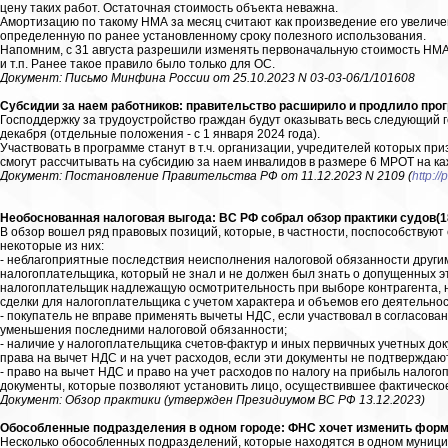
цену таких работ. Остаточная стоимость объекта неважна.
Амортизацию по такому НМА за месяц считают как произведение его увелич
определенную по ранее установленному сроку полезного использования.
Напомним, с 31 августа разрешили изменять первоначальную стоимость НМА
и т.п. Ранее такое правило было только для ОС.
Документ: Письмо Минфина России от 25.10.2023 N 03-03-06/1/101608
Субсидии за наем работников: правительство расширило и продлило прог
Господдержку за трудоустройство граждан будут оказывать весь следующий г
декабря (отдельные положения - с 1 января 2024 года).
Участвовать в программе станут в т.ч. организации, учредителей которых п
смогут рассчитывать на субсидию за наем инвалидов в размере 6 МРОТ на кажд
Документ: Постановление Правительства РФ от 11.12.2023 N 2109 (
http:/
Необоснованная налоговая выгода: ВС РФ собрал обзор практики судов(18
В обзор вошел ряд правовых позиций, которые, в частности, поспособствую
некоторые из них:
- неблагоприятные последствия неисполнения налоговой обязанности други
налогоплательщика, который не знал и не должен был знать о допущенных э
налогоплательщик надлежащую осмотрительность при выборе контрагента, 
сделки для налогоплательщика с учетом характера и объемов его деятельнос
- покупатель не вправе применять вычеты НДС, если участвовал в согласов
уменьшения последними налоговой обязанности;
- наличие у налогоплательщика счетов-фактур и иных первичных учетных до
права на вычет НДС и на учет расходов, если эти документы не подтвержда
- право на вычет НДС и право на учет расходов по налогу на прибыль налог
документы, которые позволяют установить лицо, осуществившее фактическое
Документ: Обзор практики (утвержден Президиумом ВС РФ 13.12.2023)
Обособленные подразделения в одном городе: ФНС хочет изменить форм
Несколько обособленных подразделений, которые находятся в одном муниц