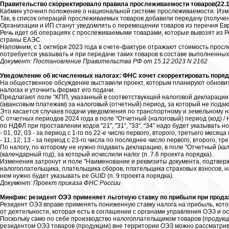
Правительство скорректировало правила прослеживаемости товаров(22.1
Кабмин уточнил положение о национальной системе прослеживаемости. Изме
Так, в список операций прослеживаемых товаров добавили передачу (получен
Организации и ИП станут уведомлять о перемещении товаров из перечня Евр
Речь идет об операциях с прослеживаемыми товарами, которые вывозят из Р
страны ЕАЭС.
Напомним, с 1 октября 2023 года в счете-фактуре отражают стоимость прос
потребуется указывать и при передаче таких товаров в составе выполненных
Документ: Постановление Правительства РФ от 15.12.2023 N 2162
Уведомление об исчисленных налогах: ФНС хочет скорректировать поря
На общественное обсуждение выставили проект, которым планируют обнови
налогах и уточнить формат его подачи.
Предлагают поле "КПП, указанный в соответствующей налоговой декларации 
(авансовым платежам) за налоговый (отчетный) период, за который не подают
Это касается случаев подачи уведомления по транспортному и земельному нал
С отчетных периодов 2024 года в поле "Отчетный (налоговый) период (код) /
по НДФЛ при проставлении кодов "21", "31", "33", "34" надо будет указывать но
- 01, 02, 03 - за период с 1-го по 22-е число первого, второго, третьего месяц
- 11, 12, 13 - за период с 23-го числа по последнее число первого, второго, т
По налогу, по которому не нужно подавать декларацию, в поле "Отчетный (к
(календарный год), за который исчислили налог (п. 7.6 проекта порядка).
Изменения затронут и поле "Наименование и реквизиты документа, подтве
налогоплательщика, плательщика сборов, плательщика страховых взносов, нал
нем нужно будет указывать ее GUID (п. 9 проекта порядка).
Документ: Проект приказа ФНС России
Минфин: резидент ОЭЗ применяет льготную ставку по прибыли при прода
Резидент ОЭЗ вправе применять пониженную ставку налога на прибыль, кото
от деятельности, которая есть в соглашении с органами управления ОЭЗ и 
Поскольку само по себе производство налогоплательщиком товаров (продукци
резидентом ОЭЗ товаров (продукции) вне территории ОЭЗ можно рассматрива