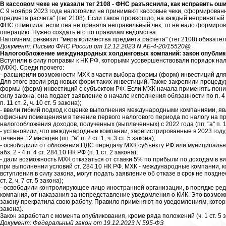
В кассовом чеке не указали тег 2108 - ФНС разъяснила, как исправить ош
С 9 ноября 2023 года налоговики не принимают кассовые чеки, сформированн
предмета расчета" (тег 2108). Если такое произошло, на каждый непринятый
ФНС отметила: если она не приняла неправильный чек, то не надо формиро
операцию. Нужно создать его по правилам ведомства.
Напомним, реквизит "мера количества предмета расчета" (тег 2108) обязател
Документ: Письмо ФНС России от 12.12.2023 N АБ-4-20/15520@
Налогообложение международных холдинговых компаний: закон опублик
Вступили в силу поправки к НК РФ, которыми усовершенствовали порядок н
(МХК). Среди прочего:
- расширили возможности МХК в части выбора формы (форм) инвестиций для
Для этого ввели ряд новых форм таких инвестиций. Также закрепили процед
формы (форм) инвестиций с субъектом РФ. Если МХК начала применять пониж
силу закона, она подает заявление о начале исполнения обязанности по п. 4 с
п. 11 ст. 2, ч. 10 ст. 5 закона);
- ввели гибкий подход к оценке выполнения международными компаниями, я
офисным помещениям в течение первого налогового периода по налогу на 
налогообложения доходов, полученных (выплаченных) с 2022 года (пп. "а" п. 11 ст
- установили, что международные компании, зарегистрированные в 2023 году,
течение 12 месяцев (пп. "а" п. 2 ст. 1, ч. 3 ст. 5 закона);
- освободили от обложения НДС передачу МХК субъекту РФ или муниципальн
абз. 2 - 4 п. 4 ст. 284.10 НК РФ (п. 1 ст. 2 закона);
- дали возможность МХК отказаться от ставки 5% по прибыли по доходам в в
при выполнении условий ст. 284.10 НК РФ. МХК - международные компании, 
вступления в силу закона, могут подать заявление об отказе в срок не позднее
ст. 2, ч. 7 ст. 5 закона);
- освободили контролирующее лицо иностранной организации, в порядке р
компания, от наказания за непредставление уведомления о КИК. Это возмож
закону прекратила свою работу. Правило применяют по уведомлениям, которые п
закона).
Закон заработал с момента опубликования, кроме ряда положений (ч. 1 ст. 5 з
Документ: Федеральный закон от 19.12.2023 N 595-ФЗ