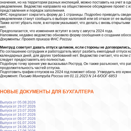
значения, но на территории разных инспекций, можно поставить на учет в од
уведомление. Ведомство направило на общественное обсуждение проект с и
представления и порядок заполнения.
ФНС предлагает сократить форму до 1 страницы. Подробно приводить сведе
уведомлении станут сообщать о выборе налоговой или об отказе от ее выбор
Также хотят убрать поле, в котором указывают, что делать с вновь открытыми 
нет.
Предполагается, что изменения вступят в силу с августа 2024 года.
Напомним, недавно ведомство обновило форму сообщения о создании обос
Документы: Проект приказа ФНС России
Минтруд советует давать отпуск целиком, если стороны не договорились, 
По соглашению сотрудник и работодатель могут разбить ежегодный отпуск на
календарных дней, для других требований нет. Ведомство считает, что если с
следует предоставлять его полностью.
Подобную точку зрения уже высказывал Роструд. Он также разъяснил, что р
продолжительность частей отпуска.
Подготовить график отпусков на 2024 год поможет обзор. Утвердить его нужн
Документ: Письмо Минтруда России от 01.11.2023 N 14-6/ООГ-6853
НОВЫЕ ДОКУМЕНТЫ ДЛЯ БУХГАЛТЕРА
Выпуск от 05.08.2026
Выпуск от 29.07.2026
Выпуск от 23.07.2026
Выпуск от 16.07.2026
Выпуск от 09.07.2026
Выпуск от 01.07.2026
Выпуск от 24.06.2026