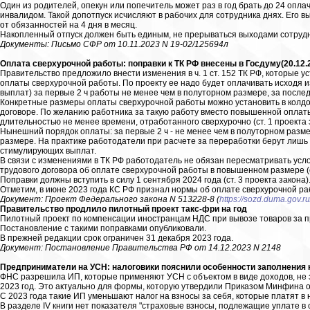
Один из родителей, опекун или попечитель может раз в год брать до 24 опл
инвалидом. Такой допотпуск исчисляют в рабочих для сотрудника днях. Его 
от обязанностей на 4 дня в месяц.
Накопленный отпуск должен быть единым, не прерываться выходами сотрудн
Документы: Письмо СФР от 10.11.2023 N 19-02/125694л
Оплата сверхурочной работы: поправки к ТК РФ внесены в Госдуму(20.12.
Правительство предложило внести изменения в ч. 1 ст. 152 ТК РФ, которые
оплаты сверхурочной работы. По проекту ее надо будет оплачивать исходя 
выплат) за первые 2 ч работы не менее чем в полуторном размере, за после
Конкретные размеры оплаты сверхурочной работы можно установить в колдог
договоре. По желанию работника за такую работу вместо повышенной опла
длительностью не менее времени, отработанного сверхурочно (ст. 1 проекта 
Нынешний порядок оплаты: за первые 2 ч - не менее чем в полуторном разме
размере. На практике работодатели при расчете за переработки берут лишь
стимулирующих выплат.
В связи с изменениями в ТК РФ работодатель не обязан пересматривать усло
трудового договора об оплате сверхурочной работы в повышенном размере (ст
Поправки должны вступить в силу 1 сентября 2024 года (ст. 3 проекта закона)
Отметим, в июне 2023 года КС РФ признал нормы об оплате сверхурочной ра
Документ: Проект Федерального закона N 513228-8 (
https://sozd.duma.gov.ru
Правительство продлило пилотный проект такс-фри на год
Пилотный проект по компенсации иностранцам НДС при вывозе товаров за п
Постановление с такими поправками опубликовали.
В прежней редакции срок ограничен 31 декабря 2023 года.
Документ: Постановление Правительства РФ от 14.12.2023 N 2148
Предприниматели на УСН: налоговики пояснили особенности заполнения к
ФНС разрешила ИП, которые применяют УСН с объектом в виде доходов, не за
2023 год. Это актуально для формы, которую утвердили Приказом Минфина от
С 2023 года такие ИП уменьшают налог на взносы за себя, которые платят в 
В разделе IV книги нет показателя "страховые взносы, подлежащие уплате в 