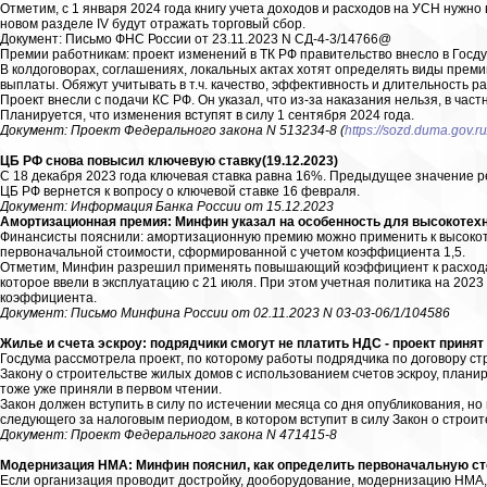
Отметим, с 1 января 2024 года книгу учета доходов и расходов на УСН нужно 
новом разделе IV будут отражать торговый сбор.
Документ: Письмо ФНС России от 23.11.2023 N СД-4-3/14766@
Премии работникам: проект изменений в ТК РФ правительство внесло в Госд
В колдоговорах, соглашениях, локальных актах хотят определять виды премий
выплаты. Обяжут учитывать в т.ч. качество, эффективность и длительность 
Проект внесли с подачи КС РФ. Он указал, что из-за наказания нельзя, в час
Планируется, что изменения вступят в силу 1 сентября 2024 года.
Документ: Проект Федерального закона N 513234-8 (
https://sozd.duma.gov.ru
ЦБ РФ снова повысил ключевую ставку(19.12.2023)
С 18 декабря 2023 года ключевая ставка равна 16%. Предыдущее значение ре
ЦБ РФ вернется к вопросу о ключевой ставке 16 февраля.
Документ: Информация Банка России от 15.12.2023
Амортизационная премия: Минфин указал на особенность для высокотех
Финансисты пояснили: амортизационную премию можно применить к высокот
первоначальной стоимости, сформированной с учетом коэффициента 1,5.
Отметим, Минфин разрешил применять повышающий коэффициент к расходам
которое ввели в эксплуатацию с 21 июля. При этом учетная политика на 202
коэффициента.
Документ: Письмо Минфина России от 02.11.2023 N 03-03-06/1/104586
Жилье и счета эскроу: подрядчики смогут не платить НДС - проект принят
Госдума рассмотрела проект, по которому работы подрядчика по договору с
Закону о строительстве жилых домов с использованием счетов эскроу, плани
тоже уже приняли в первом чтении.
Закон должен вступить в силу по истечении месяца со дня опубликования, но
следующего за налоговым периодом, в котором вступит в силу Закон о строит
Документ: Проект Федерального закона N 471415-8
Модернизация НМА: Минфин пояснил, как определить первоначальную ст
Если организация проводит достройку, дооборудование, модернизацию НМА,