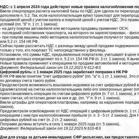
НДС: с 1 апреля 2024 года действуют новые правила налогообложения 
Ввели спецпорядок расчета налоговой базы по НДС для сделок по перепродаж
дополнили п. 5.2. Так, если налогоплательщик купил транспорт для перепро
продажной ценой с учетом налога и покупной ценой с учетом НДС. Это прав
условий (пп. "б" п. 1 ст. 1 закона):
- на дату покупки автомобиля или мотоцикла продавец применяет ОСН;
- последний собственник транспорта, на которого он зарегистрирован, - физл
- при покупке машины либо мотоцикла налогоплательщик получил от продавца
или 5.2 ст. 154 НК РФ.
Сейчас право рассчитать НДС с разницы между ценой продажи подержанного 
только у того, кто покупает ТС непосредственно у физлица.
Установили, что суммы НДС, предъявленные покупателю, учитывают в цене п
продаже которых определяют по п. 5.2 ст. 154 НК РФ (п. 3 ст. 1 закона). К выче
Новые правила применяют к операциям по продаже автомобилей и мотоциклов с
Документ: Федеральный закон от 19.12.2023 N 612-ФЗ
Цифровой рубль: с 1 января 2025 года заработают поправки к НК РФ
В НК РФ ввели понятие "счет цифрового рубля" (пп. "а" п. 1 ст. 1 закона). 
по договору счета такого рубля.
Предусмотрели возможность взыскания недоимок за счет цифровых рублей в с
(драгметаллов) на счетах налогоплательщика либо его электронных денег (пп. "
приостанавливать операции по счетам цифрового рубля (п. 7 ст. 1 закона), 
таких счетах, об остатках денег на них и др. (пп. "г" п. 9 ст. 1 закона).
Ввели штрафы для операторов платформы, например за нарушение порядка отк
закона).
Предусмотрели освобождение от НДС операций с цифровым рублем (п. 1 ст. 2
операциям с ним при налогообложении прибыли (п. п. 3 - 5 ст. 2 закона). Д
цифровых рублей на счет (п. 2 ст. 2 закона).
Поправки должны вступить в силу 1 января 2025 года (ст. 5 закона).
Документ: Федеральный закон от 19.12.2023 N 610-ФЗ
Дни для ухода за детьми-инвалидами: СФР разъяснил, как предоставля