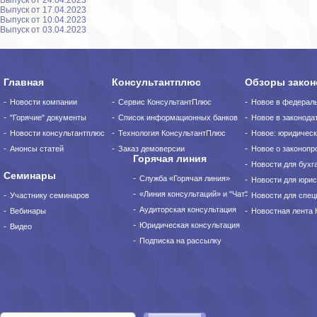
Выпуск от 24.04.2023
Выпуск от 17.04.2023
Выпуск от 10.04.2023
Выпуск от 03.04.2023
Главная
Консультантплюс
Обзоры закон
Новости компании
Сервис КонсультантПлюс
Новое в федерал
"Горячие" документы
Список информационных банков
Новое в законода
Новости консультантплюс
Технология КонсультантПлюс
Новое: юридическ
Анонсы статей
Заказ демоверсии
Новое о законопро
Горячая линия
Новости для бухг
Семинары
Служба «Горячая линия»
Новости для юрис
«Линия консультаций» и "Чат"
Участнику семинаров
Новости для спец
Аудиторская консультация
Вебинары
Новостная лента
Юридическая консультация
Видео
Подписка на рассылку