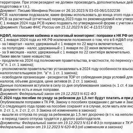
территории. При этом резидент не должен производить дополнительных дей
подготовка и т.п.).
Документ: Письмо Минфина России от 26.10.2023 N 03-03-06/1/102236
РСВ: налоговики подсказали, какие формы использовать до конца этого года
РСВ за расчетный (отчетные) период 2023 года по рекомендуемой или утвер
С 1 января 2024 года РСВ нужно подавать по утвержденной форме с учетом из
Документ: Письмо ФНС России от 15.12.2023 N БС-4-11/15722@
НДФЛ, полномочия кабмина и налоговый мониторинг: поправки к НК РФ оп
С 1 января 2024 года из НК РФ исключили положения о том, что в 6-НДФЛ отражаю
- за I квартал - налог, удержанный с 1 января по 22 марта включительно;
- за полугодие - налог, удержанный с 1 января по 22 июня включительно;
- за 9 месяцев - налог, удержанный с 1 января по 22 сентября включительно.
Также ввели такие новшества:
- продлили на 2024 год полномочия правительства, в частности, по переносу 
"а" п. 1 ст. 1 закона);
- уполномочили правительство устанавливать в 2024 году особенности взыск
налогоплательщиков (пп. "а" п. 1 ст. 1 закона);
- освободили организации - резидентов ТОР от соблюдения ряда условий для 
налогов, объеме доходов, цене активов (п. 2 ст. 1 закона).
Данные положения вступили в силу со дня опубликования закона (ч. 1 ст. 4 за
В документе есть и иные поправки.
Документ: Федеральный закон от 19.12.2023 N 611-ФЗ
С 2024 года пособие по уходу за ребенком до 1,5 лет будут платить и при
Опубликовали поправки к ТК РФ, Закону о пособиях гражданам с детьми и Зак
Со следующего года право на пособие сохранят и в случае, если мать или иной р
п. 2 ст. 1, п. 2 ст. 2, ст. 3 Закона об изменениях в законах):
- вышли из отпуска по уходу за ребенком до 1,5 лет досрочно (в т.ч. на непо
- в период такого отпуска трудятся у другого работодателя.
Документы: Федеральный закон от 19.12.2023 N 614-ФЗ (о поправках к ТК 
Федеральный закон от 19.12.2023 N 620-ФЗ (об изменениях в законах)