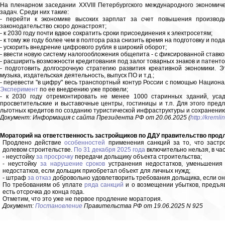
На пленарном заседании XXVIII Петербургского международного экономич
задач. Среди них такие:
- перейти к экономике высоких зарплат за счет повышения производи
законодательство скоро донастроят;
- к 2030 году почти вдвое сократить сроки присоединения к электросетям;
- к тому же году более чем в полтора раза снизить время на подготовку и под
- ускорить внедрение цифрового рубля в широкий оборот;
- ввести новую систему налогообложения общепита - с фиксированной ставк
- расширить возможности кредитования под залог товарных знаков и патенто
- подготовить долгосрочную стратегию развития креативной экономики. Эт
музыка, издательская деятельность, выпуск ПО и т.д.;
- перевести "в цифру" весь транспортный контур России с помощью Национ
Эксперимент
по ее внедрению уже провели;
- к 2030 году отремонтировать не менее 1000 старинных зданий, усад
просветительские и выставочные центры, гостиницы и т.п. Для этого пред
льготных кредитов по созданию туристической инфраструктуры и сохранению
Документ: Информация с сайта Президента РФ от 20.06.2025 (
http://kreml
Мораторий на ответственность застройщиков по ДДУ правительство продл
Продлено действие
особенностей
применения санкций за то, что застр
долевом строительстве.
По 31 декабря 2025 года
включительно нельзя, в час
- неустойку
за просрочку
передачи дольщику объекта строительства;
- неустойку
за нарушение сроков
устранения недостатков, уменьшения 
недостатков, если дольщик приобретал объект для личных нужд;
- штраф
за отказ
добровольно удовлетворить требования дольщика, если он
По требованиям об уплате
ряда санкций
и о возмещении убытков, предъяв
есть отсрочка до конца года.
Отметим, что это уже не первое продление моратория.
Документ:
Постановление
Правительства РФ от 19.06.2025 N 925