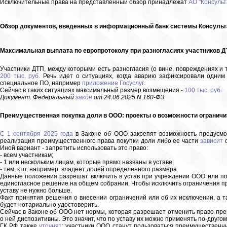
Исключительные права на представленный обзор принадлежат
АО "Консульт
Обзор документов, введенных в информационный банк системы Консультан
Максимальная выплата по европротоколу при разногласиях участников ДТ
Участники ДТП, между которыми есть разногласия (о вине, повреждениях и т
200 тыс. руб.
Речь идет о ситуациях, когда аварию зафиксировали одни
специальное ПО, например
приложение Госуслуг
.
Сейчас в таких ситуациях максимальный размер возмещения -
100 тыс. руб.
Документ: Федеральный
закон
от 24.06.2025 N 160-ФЗ
Преимущественная покупка доли в ООО: проекты о возможности ограничит
С 1 сентября 2025 года
в Законе об ООО закрепят возможность предусмот
реализация преимущественного права покупки доли либо ее части
зависит
о
Иной вариант - запретить использовать это право:
- всем участникам;
- 1 или нескольким лицам, которые прямо названы в уставе;
- тем, кто, например, владеет долей определенного размера.
Данные положения разрешат включить в устав при учреждении ООО или по
единогласное решение на общем собрании. Чтобы исключить ограничения пре
уставу не нужно больше.
Факт принятия решения о внесении ограничений или об их исключении, а т
будет нотариально удостоверить.
Сейчас в Законе об ООО нет нормы, которая разрешает отменить право пр
о ней диспозитивны. Это значит, что по уставу их можно применять по-друго
ГК РФ также
уточнят
: участники ООО станут пользоваться преимущественны