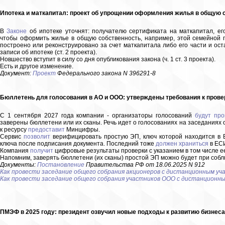
Ипотека и маткапитал: проект об упрощении оформления жилья в общую 
В
Законе
об ипотеке уточнят: получателю сертификата на маткапитал, его
чтобы оформить жилье в общую собственность, например, этой семейной п
построено или реконструировано за счет маткапитала либо его части и ос
записи об ипотеке (ст. 2 проекта).
Новшество вступит в силу со дня опубликования закона (ч. 1 ст. 3 проекта).
Есть и другое изменение.
Документ:
Проект
Федерального закона N 396291-8
Бюллетень для голосования в АО и ООО: утверждены требования к прове
С 1 сентября 2027 года компании - организаторы голосований
будут про
заверены бюллетени или их сканы. Речь идет о голосованиях на заседаниях
к ресурсу
предоставит
Минцифры.
Сервис
позволит
верифицировать простую ЭП, ключ которой находится в
ключа после подписания документа. Последний тоже
должен храниться
в ЕС
Компания
получит
цифровые результаты проверки с указанием в том числе е
Напомним, заверять бюллетени (их сканы) простой ЭП можно будет при соб
Документы:
Постановление
Правительства РФ от 18.06.2025 N 912
Как провести заседание общего собрания акционеров с дистанционным уч
Как провести заседание общего собрания участников ООО с дистанционн
ПМЭФ в 2025 году: президент озвучил новые подходы к развитию бизнеса