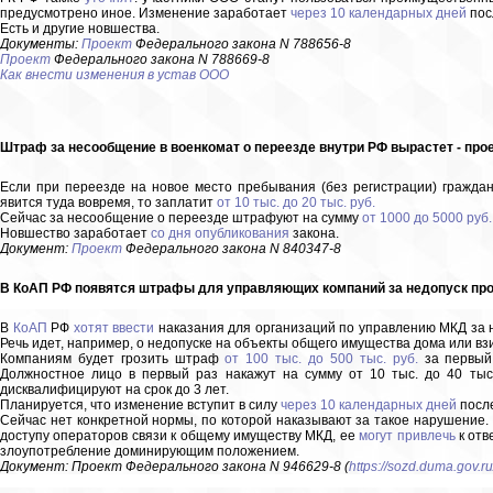
предусмотрено иное. Изменение заработает
через 10 календарных дней
пос
Есть и другие новшества.
Документы:
Проект
Федерального закона N 788656-8
Проект
Федерального закона N 788669-8
Как внести изменения в устав ООО
Штраф за несообщение в военкомат о переезде внутри РФ вырастет - прое
Если при переезде на новое место пребывания (без регистрации) граждани
явится туда вовремя, то заплатит
от 10 тыс. до 20 тыс. руб.
Сейчас за несообщение о переезде штрафуют на сумму
от 1000 до 5000 руб.
Новшество заработает
со дня опубликования
закона.
Документ:
Проект
Федерального закона N 840347-8
В КоАП РФ появятся штрафы для управляющих компаний за недопуск пров
В
КоАП
РФ
хотят ввести
наказания для организаций по управлению МКД за
Речь идет, например, о недопуске на объекты общего имущества дома или вз
Компаниям будет грозить штраф
от 100 тыс. до 500 тыс. руб.
за первый
Должностное лицо в первый раз накажут на сумму от 10 тыс. до 40 тыс.
дисквалифицируют на срок до 3 лет.
Планируется, что изменение вступит в силу
через 10 календарных дней
после
Сейчас нет конкретной нормы, по которой наказывают за такое нарушение
доступу операторов связи к общему имуществу МКД, ее
могут привлечь
к отв
злоупотребление доминирующим положением.
Документ: Проект Федерального закона N 946629-8 (
https://sozd.duma.gov.ru