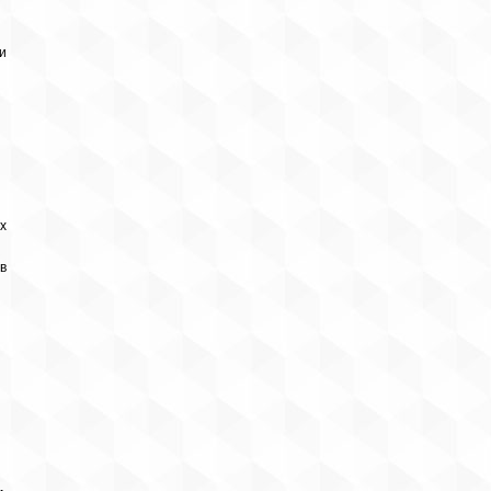
и
х
в