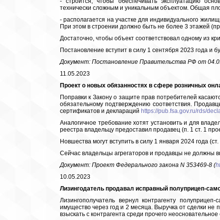
- строится, чтобы обеспечивать эксплуатацию осно
технически сложным и уникальным объектом. Общая пло
- располагается на участке для индивидуального жилищн
При этом в строении должно быть не более 3 этажей (пр
Достаточно, чтобы объект соответствовал одному из кр
Постановление вступит в силу 1 сентября 2023 года и бу
Документ: Постановление Правительства РФ от 04.05
11.05.2023
Проект о новых обязанностях в сфере розничных онл
Поправки к Закону о защите прав потребителей касают
обязательному подтверждению соответствия. Продавцы
сертификатов и деклараций
https://pub.fsa.gov.ru/rds/decl
Аналогичное требование хотят установить и для владел
реестра владельцу предоставил продавец (п. 1 ст. 1 прое
Новшества могут вступить в силу 1 января 2024 года (ст. 
Сейчас владельцы агрегаторов и продавцы не должны вк
Документ: Проект Федерального закона N 353469-8 (
h
10.05.2023
Лизингодатель продавал исправный полуприцеп-само
Лизингополучатель вернул контрагенту полуприцеп-
имущество через год и 2 месяца. Выручка от сделки не 
взыскать с контрагента среди прочего неосновательное