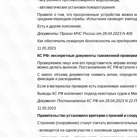
- внутреннего противопожарного водопровода;
- автоматических установок пожаротушения.
Правило о том, что просроченные устройства можно и
средним периодом службы. Испытания проводят ежегодн
Есть и другие пояснения.
Документы: Приказ МЧС России от 28.04.2023 N 408
Как обеспечить пожарную безопасность на предприя
11.05.2023
КС РФ: несекретные документы таможенной проверки
Проверяемое лицо или его представитель вправе копиро
можно делать выписки. Постановление КС РФ вступило в 
С какого объема документов снимать копии, определ
фиксации и расходников.
Если в материалах проверки есть охраняемая законом т
Выводы КС РФ исключают подход некоторых судов и Мин
Документ: Постановление КС РФ от 28.04.2023 N 22-П
11.05.2023
Правительство установило критерии строений и соор
Строение (сооружение) станут считать вспомогательным
- возводится на одном участке с основным зданием по 