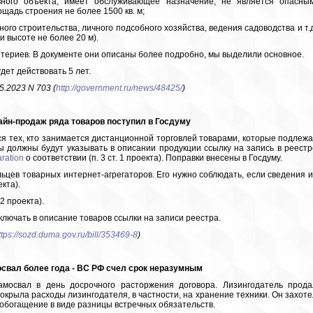
вного объекта, имеет обслуживающее назначение, не является опасным
щадь строения не более 1500 кв. м;
ого строительства, личного подсобного хозяйства, ведения садоводства и т.д
и высоте не более 20 м).
итериев. В документе они описаны более подробно, мы выделили основное.
дет действовать 5 лет.
.2023 N 703 (
http://government.ru/news/48425/
)
айн-продаж ряда товаров поступил в Госдуму
ся тех, кто занимается дистанционной торговлей товарами, которые подлежа
 должны будут указывать в описании продукции ссылку на запись в реестр
aration
о соответствии (п. 3 ст. 1 проекта). Поправки внесены в Госдуму.
ьцев товарных интернет-агрегаторов. Его нужно соблюдать, если сведения и
кта).
2 проекта).
лючать в описание товаров ссылки на записи реестра.
ttps://sozd.duma.gov.ru/bill/353469-8
)
свал более года - ВС РФ счел срок неразумным
самосвал в день досрочного расторжения договора. Лизингодатель прода
покрыла расходы лизингодателя, в частности, на хранение техники. Он захоте
 обогащение в виде разницы встречных обязательств.