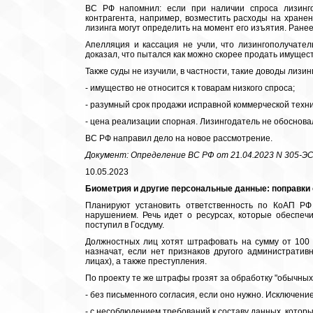
ВС РФ напомнил: если при наличии спроса лизинго
контрагента, например, возместить расходы на хране
лизинга могут определить на момент его изъятия. Ране
Апелляция и кассация не учли, что лизингополучател
доказал, что пытался как можно скорее продать имущест
Также суды не изучили, в частности, такие доводы лизи
- имущество не относится к товарам низкого спроса;
- разумный срок продажи исправной коммерческой техни
- цена реализации спорная. Лизингодатель не обоснова
ВС РФ направил дело на новое рассмотрение.
Документ: Определение ВС РФ от 21.04.2023 N 305-Э
10.05.2023
Биометрия и другие персональные данные: поправки
Планируют установить ответственность по КоАП РФ
нарушением. Речь идет о ресурсах, которые обеспеч
поступил в Госдуму.
Должностных лиц хотят штрафовать на сумму от 100 ты
назначат, если нет признаков другого администрат
лицах), а также преступления.
По проекту те же штрафы грозят за обработку "обычны
- без письменного согласия, если оно нужно. Исключение
- с несоблюдением требований к составу данных, которы