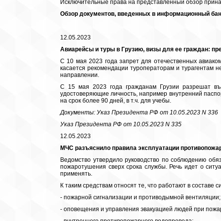
Исключительные права на представленный обзор прин
Обзор документов, введенных в информационный банк
12.05.2023
Авиарейсы и туры в Грузию, визы для ее граждан: пр
С 10 мая 2023 года запрет для отечественных авиако
касается рекомендации туроператорам и турагентам н
направлении.
С 15 мая 2023 года гражданам Грузии разрешат въе
удостоверяющие личность, например внутренний паспор
на срок более 90 дней, в т.ч. для учебы.
Документы: Указ Президента РФ от 10.05.2023 N 336
Указ Президента РФ от 10.05.2023 N 335
12.05.2023
МЧС разъяснило правила эксплуатации противопожа
Ведомство утвердило руководство по соблюдению обя
пожаротушения сверх срока службы. Речь идет о ситуа
применять.
К таким средствам относят те, что работают в составе с
- пожарной сигнализации и противодымной вентиляции;
- оповещения и управления эвакуацией людей при пожа