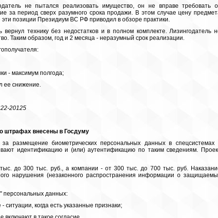
датель не пытался реализовать имущество, он не вправе требовать о
ние за период сверх разумного срока продажи. В этом случае цену предмет
е эти позиции Президиум ВС РФ приводил в обзоре практики.
ь вернул технику без недостатков и в полном комплекте. Лизингодатель н
во. Таким образом, год и 2 месяца - неразумный срок реализации.
нгополучателя:
ки - максимум полгода;
л ее снижение.
С22-20125
 о штрафах внесены в Госдуму
 за размещение биометрических персональных данных в спецсистемах 
ивают идентификацию и (или) аутентификацию по таким сведениям. Проек
с. до 300 тыс. руб., а компании - от 300 тыс. до 700 тыс. руб. Наказани
ивного нарушения (незаконного распространения информации о защищаемы
х" персональных данных:
 - ситуации, когда есть указанные признаки;
е включают в такое согласие.