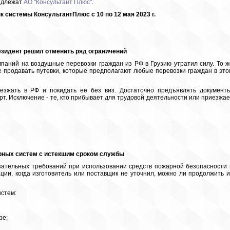
адлежат
АО "Консультант Плюс"
.
 системы КонсультантПлюс с 10 по 12 мая 2023 г.
езидент решил отменить ряд ограничений
мпаний на воздушные перевозки граждан из РФ в Грузию утратил силу. То ж
е продавать путевки, которые предполагают любые перевозки граждан в это
зжать в РФ и покидать ее без виз. Достаточно предъявлять документы
т. Исключение - те, кто прибывает для трудовой деятельности или приезжае
рных систем с истекшим сроком службы
зательных требований при использовании средств пожарной безопасности 
ции, когда изготовитель или поставщик не уточнил, можно ли продолжить и
истем:
ре;