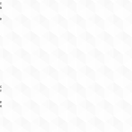
т
а
е
с
т
е
х