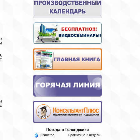
е
м
,
т
и
х
Погода в Геленджике
Gismeteo
Прогноз на 2 недели