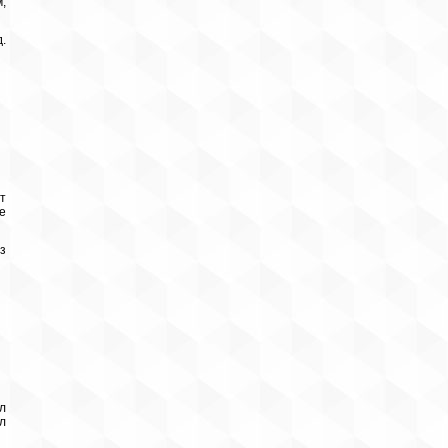
,
.
т
е
з
л
л