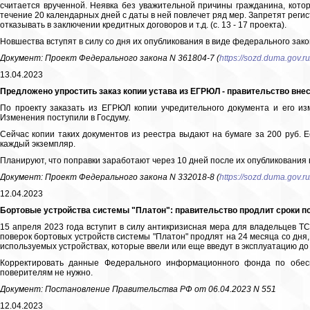
считается врученной. Неявка без уважительной причины гражданина, котор
течение 20 календарных дней с даты в ней повлечет ряд мер. Запретят регис
отказывать в заключении кредитных договоров и т.д. (с. 13 - 17 проекта).
Новшества вступят в силу со дня их опубликования в виде федерального закон
Документ: Проект Федерального закона N 361804-7 (
https://sozd.duma.gov.ru
13.04.2023
Предложено упростить заказ копии устава из ЕГРЮЛ - правительство вне
По проекту заказать из ЕГРЮЛ копии учредительного документа и его и
Изменения поступили в Госдуму.
Сейчас копии таких документов из реестра выдают на бумаге за 200 руб. Е
каждый экземпляр.
Планируют, что поправки заработают через 10 дней после их опубликования 
Документ: Проект Федерального закона N 332018-8 (
https://sozd.duma.gov.ru
12.04.2023
Бортовые устройства системы "Платон": правительство продлит сроки п
15 апреля 2023 года вступит в силу антикризисная мера для владельцев Т
поверок бортовых устройств системы "Платон" продлят на 24 месяца со дня,
используемых устройствах, которые ввели или еще введут в эксплуатацию до 
Корректировать данные Федерального информационного фонда по обес
поверителям не нужно.
Документ: Постановление Правительства РФ от 06.04.2023 N 551
12.04.2023