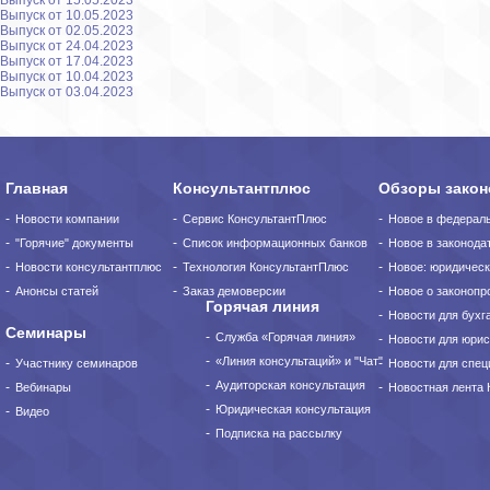
Выпуск от 15.05.2023
Выпуск от 10.05.2023
Выпуск от 02.05.2023
Выпуск от 24.04.2023
Выпуск от 17.04.2023
Выпуск от 10.04.2023
Выпуск от 03.04.2023
Главная
Консультантплюс
Обзоры закон
Новости компании
Сервис КонсультантПлюс
Новое в федерал
"Горячие" документы
Список информационных банков
Новое в законода
Новости консультантплюс
Технология КонсультантПлюс
Новое: юридическ
Анонсы статей
Заказ демоверсии
Новое о законопро
Горячая линия
Новости для бухг
Семинары
Служба «Горячая линия»
Новости для юрис
«Линия консультаций» и "Чат"
Участнику семинаров
Новости для спец
Аудиторская консультация
Вебинары
Новостная лента
Юридическая консультация
Видео
Подписка на рассылку