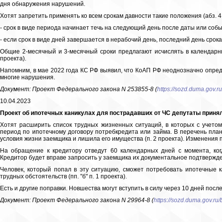
дня обнаружения нарушений.
Хотят запретить применять ко всем срокам давности такие положения (абз. 4 пп
- срок в виде периода начинает течь на следующий день после даты или соб
- если срок в виде дней завершается в нерабочий день, последний день срок
Общие 2-месячный и 3-месячный сроки предлагают исчислять в календарных 
проекта).
Напомним, в мае 2022 года КС РФ выявил, что КоАП РФ неоднозначно опреде
многие нарушения.
Документ: Проект Федерального закона N 253855-8 (
https://sozd.duma.gov.ru
10.04.2023
Проект об ипотечных каникулах для пострадавших от ЧС депутаты принял
Хотят расширить список трудных жизненных ситуаций, в которых с учето
период по ипотечному договору потребкредита или займа. В перечень пла
условия жизни заемщика и лишила его имущества (п. 2 проекта). Изменения
На обращение к кредитору отведут 60 календарных дней с момента, ког
Кредитор будет вправе запросить у заемщика их документальное подтверждение
Человек, который попал в эту ситуацию, сможет потребовать ипотечные 
трудных обстоятельств (пп. "б" п. 1 проекта).
Есть и другие поправки. Новшества могут вступить в силу через 10 дней посл
Документ: Проект Федерального закона N 29964-8 (
https://sozd.duma.gov.ru/