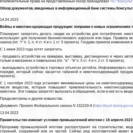
Исключительные права на представленный обзор принадлежат
АО "Консульт
Обзор документов, введенных в информационный банк системы Консультан
14.04.2023
Вейпы и никотинсодержащая продукция: поправки о новых ограничениях 
Планируют запретить делать скидки на устройства для потребления нико
используют для получения безникотинового аэрозоля или пара. Правила мо
закона (пп. "г" п. 1, п. 4 ст. 4 и ч. 1 ст. 5 проекта). Госдума приняла изменения
С 1 июня 2023 года хотят запретить:
- продавать устройства на ярмарках, выставках, дистанционно и через авт
только в магазинах и павильонах (пп. "а" - "в" п. 5 ст. 4 и ч. 2 ст. 5 проекта);
- выкладывать устройства в торговых объектах ретейла. Информировать пот
порядке, который сейчас касается табачной и никотинсодержащей продукции, 
проекта).
С 1 сентября 2023 года установят минимальные цены на никотинсодержащ
числе вещества, которые повышают привлекательность никотинсодержа
никотина. Эти товары запретят выпускать в обращение, если в них есть вещества и
Предусмотрены и другие новшества.
Документ: Проект Федерального закона N 332229-8 (
https://sozd.duma.gov.ru
13.04.2023
Правительство изменит условия промышленной ипотеки с 18 апреля 2023
Программу промышленной ипотеки распространят на строительство, мод
строений, сооружений или их частей. Сейчас ряд изготовителей может в