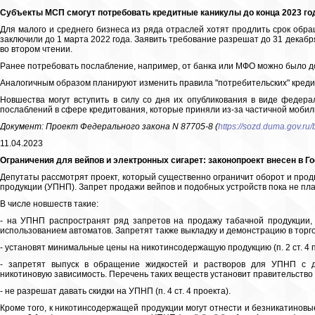
Субъекты МСП смогут потребовать кредитные каникулы до конца 2023 год
Для малого и среднего бизнеса из ряда отраслей хотят продлить срок обр
заключили до 1 марта 2022 года. Заявить требование разрешат до 31 декабря 
во втором чтении.
Ранее потребовать послабление, например, от банка или МФО можно было до
Аналогичным образом планируют изменить правила "потребительских" кредитны
Новшества могут вступить в силу со дня их опубликования в виде федерал
послаблений в сфере кредитования, которые приняли из-за частичной мобил
Документ: Проект Федерального закона N 87705-8 (
https://sozd.duma.gov.ru/
11.04.2023
Ограничения для вейпов и электронных сигарет: законопроект внесен в Г
Депутаты рассмотрят проект, который существенно ограничит оборот и про
продукции (УПНП). Запрет продажи вейпов и подобных устройств пока не пл
В числе новшеств такие:
- на УПНП распространят ряд запретов на продажу табачной продукции, 
использованием автоматов. Запретят также выкладку и демонстрацию в торговы
- установят минимальные цены на никотинсодержащую продукцию (п. 2 ст. 4 п
- запретят выпуск в обращение жидкостей и растворов для УПНП с д
никотиновую зависимость. Перечень таких веществ установит правительство (п.
- не разрешат давать скидки на УПНП (п. 4 ст. 4 проекта).
Кроме того, к никотинсодержащей продукции могут отнести и безникатиновы