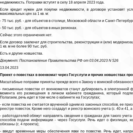
недвижимость. Поправки вступят в силу 18 апреля 2023 года.
Если кредит нужен для покупки недвижимости, в договоре установят усл
максимальных цен за 1 кв. м:
- 75 тыс. руб. - для объектов в столице, Московской области и Санкт-Петербур
- 50 тыс. руб. - для объектов в иных регионах.
Сейчас этого ограничения нет.
Если договор заключат для строительства, реконструкции и (или) модерниза
1 кв. м не более 90 тыс. руб.
Есть и другие новшества.
Документ: Постановление Правительства РФ от 03.04.2023 N 526
13.04.2023
Проект о повестках в военкомат через Госуслуги и прочих новшествах пр
Масштабные поправки приняты прежде всего к Закону о воинской обязанност
- письменные повестки от военкоматов станут дублировать в электронной ф
момента его размещения в личном кабинете гражданина, который подлеж
Полагаем, речь идет в том числе о кабинете на Госуслугах;
- если повестка не считается врученной одним из законных способов, ее пр
реестре повесток. Кроме него создадут и реестр воинского учета (с. 40 и 41, а 
- работодателей обяжут направлять сведения о гражданах для такого учета
способов подачи информации - через Госуслуги. Речь идет о физлицах, ко
обязаны (с. 4 проекта);
- введут временные меры обеспечения явки по повестке. Речь идет, напри