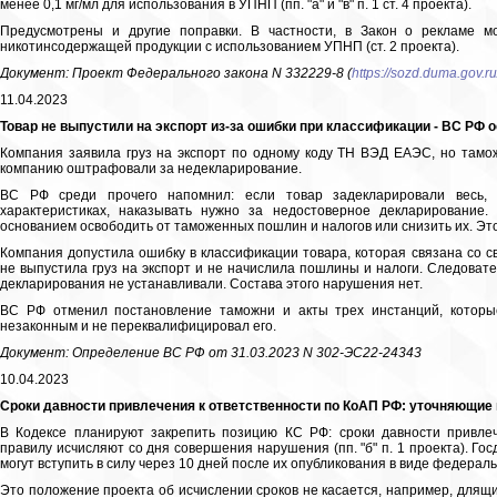
менее 0,1 мг/мл для использования в УПНП (пп. "а" и "в" п. 1 ст. 4 проекта).
Предусмотрены и другие поправки. В частности, в Закон о рекламе м
никотинсодержащей продукции с использованием УПНП (ст. 2 проекта).
Документ: Проект Федерального закона N 332229-8 (
https://sozd.duma.gov.ru
11.04.2023
Товар не выпустили на экспорт из-за ошибки при классификации - ВС РФ
Компания заявила груз на экспорт по одному коду ТН ВЭД ЕАЭС, но таможн
компанию оштрафовали за недекларирование.
ВС РФ среди прочего напомнил: если товар задекларировали весь, 
характеристиках, наказывать нужно за недостоверное декларирование.
основанием освободить от таможенных пошлин и налогов или снизить их. Эт
Компания допустила ошибку в классификации товара, которая связана со с
не выпустила груз на экспорт и не начислила пошлины и налоги. Следовате
декларирования не устанавливали. Состава этого нарушения нет.
ВС РФ отменил постановление таможни и акты трех инстанций, которые
незаконным и не переквалифицировал его.
Документ: Определение ВС РФ от 31.03.2023 N 302-ЭС22-24343
10.04.2023
Сроки давности привлечения к ответственности по КоАП РФ: уточняющие
В Кодексе планируют закрепить позицию КС РФ: сроки давности привле
правилу исчисляют со дня совершения нарушения (пп. "б" п. 1 проекта). Го
могут вступить в силу через 10 дней после их опубликования в виде федераль
Это положение проекта об исчислении сроков не касается, например, длящ