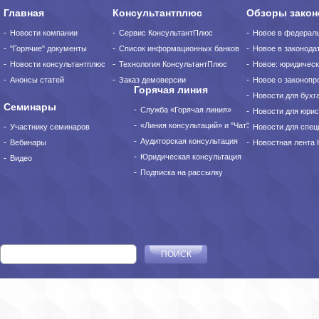
Главная
Консультантплюс
Обзоры закон
Новости компании
Сервис КонсультантПлюс
Новое в федерал
"Горячие" документы
Список информационных банков
Новое в законода
Новости консультантплюс
Технология КонсультантПлюс
Новое: юридическ
Анонсы статей
Заказ демоверсии
Новое о законопро
Горячая линия
Новости для бухг
Семинары
Служба «Горячая линия»
Новости для юрис
«Линия консультаций» и "Чат"
Участнику семинаров
Новости для спец
Аудиторская консультация
Вебинары
Новостная лента
Юридическая консультация
Видео
Подписка на рассылку