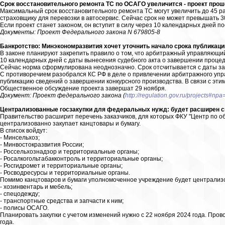
Срок восстановительного ремонта ТС по ОСАГО увеличится - проект прош
Максимальный срок восстановительного ремонта ТС могут увеличить до 45 ра
страховщику для перевозки в автосервис. Сейчас срок не может превышать 3
Если проект станет законом, он вступит в силу через 10 календарных дней п
Документы: Проект Федерального закона N 679805-8
Банкротство: Минэкономразвития хочет уточнить начало срока публикац
В законе планируют закрепить правило о том, что арбитражный управляющи
10 календарных дней с даты вынесения судебного акта о завершении процед
Сейчас норма сформулирована неоднозначно. Срок отсчитывается с даты за
С противоречием разобрался КС РФ в деле о привлечении арбитражного упр
публикацию сведений о завершении конкурсного производства. В связи с эт
Общественное обсуждение проекта завершат 29 ноября.
Документ: Проект федерального закона (
http://regulation.gov.ru/projects#np
Централизованные госзакупки для федеральных нужд: будет расширен спи
Правительство расширит перечень заказчиков, для которых ФКУ "Центр по о
централизованно закупает канцтовары и бумагу.
В список войдут:
- Минсельхоз;
- Минвостокразвития России;
- Россельхознадзор и территориальные органы;
- Росалкогольтабакконтроль и территориальные органы;
- Росгидромет и территориальные органы;
- Росводресурсы и территориальные органы.
Помимо канцтоваров и бумаги уполномоченное учреждение будет централизо
- хозинвентарь и мебель;
- спецодежду;
- транспортные средства и запчасти к ним;
- полисы ОСАГО.
Планировать закупки с учетом изменений нужно с 22 ноября 2024 года. Пров
года.