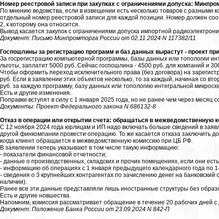
Номер реестровой записи при закупках с ограничениями допуска: Минпро
По мнению ведомства, если в извещении есть несколько товаров с разными к
отдельный номер реестровой записи для каждой позиции. Номер должен соот
2, к которому она относится.
Вывод касается закупок с ограничениями допуска импортной радиоэлектрони
Документ: Письмо Минпромторга России от 02.11.2024 N 117382/11
Госпошлины за регистрацию программ и баз данных вырастут - проект прин
За госрегистрацию компьютерной программы, базы данных или топологии инт
льготы, заплатит 5000 руб. Сейчас госпошлина - 4500 руб. для компаний и 30
Чтобы оформить переход исключительного права (без договора) на зарегист
руб. Если в заявлении этих объектов несколько, то за каждый, начиная со вто
руб. за каждую программу, базу данных или топологию интегральной микросх
Есть и другие изменения.
Поправки вступят в силу с 1 января 2025 года, но не ранее чем через месяц с
Документы: Проект Федерального закона N 686132-8
Отказ в операции или открытии счета: обращаться в межведомственную
С 12 ноября 2024 года юрлицам и ИП надо включать больше сведений в заяв
другой финкомпании провести операцию. То же касается отказа заключить дого
когда клиент обращается в межведомственную комиссию при ЦБ РФ.
В заявлении теперь указывают в том числе такую информацию:
- показатели финансовой отчетности;
- данные о производственных, складских и прочих помещениях, если они есть
- информацию об операциях с 1 января предыдущего календарного года по 1
- сведения о 3 крупнейших контрагентах по зачислению денег на банковский с
наличии).
Ранее все эти данные представляли лишь иностранные структуры без образ
Есть и другие новшества.
Напомним, комиссия рассматривает обращение в течение 20 рабочих дней с 
Документ: Положение Банка России от 23.09.2024 N 842-П